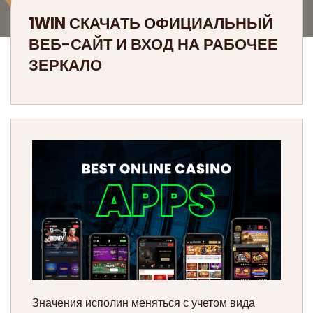
1WIN СКАЧАТЬ ОФИЦИАЛЬНЫЙ
ВЕБ-САЙТ И ВХОД НА РАБОЧЕЕ
ЗЕРКАЛО
Значения исполин меняться с учетом вида