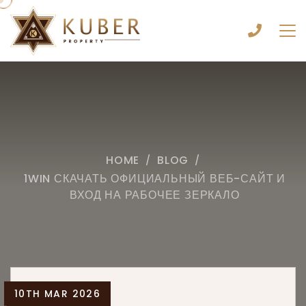
HOME
BLOG
/
/
1WIN СКАЧАТЬ ОФИЦИАЛЬНЫЙ ВЕБ-САЙТ И
ВХОД НА РАБОЧЕЕ ЗЕРКАЛО
10TH MAR 2026