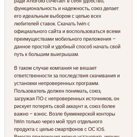
ради Android сочетает в себя удобство,
функциональность и надежность, союз делает
его идеальным выбором с целью всех
любителей ставок. Скачать 1win с
официального сайта и воспользоваться всеми
преимуществами мобильного приложения –
данное простой и удобный способ начать свой
путь к большим выигрышам.
В таком случае компания не вешает
ответственности за последствия скачивания и
установки непроверенных программ.
Пользователь должен понимать, союз,
загружая ПО с непроверенных источников, он
рискует потерять свой аккаунт и, союз более
важно – взнос. Возле букмекерской конторы
1Win только через мой труп отдельного
продукта с целью смартфонов с ОС iOS.
Вместо приложения можно установить иконку