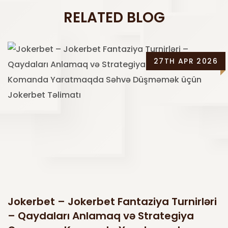
RELATED BLOG
27TH APR 2026
Jokerbet – Jokerbet Fantaziya Turnirləri
– Qaydaları Anlamaq və Strategiya