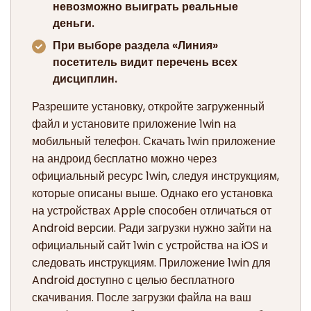
невозможно выиграть реальные
деньги.
При выборе раздела «Линия»
посетитель видит перечень всех
дисциплин.
Разрешите установку, откройте загруженный
файл и установите приложение 1win на
мобильный телефон. Скачать 1win приложение
на андроид бесплатно можно через
официальный ресурс 1win, следуя инструкциям,
которые описаны выше. Однако его установка
на устройствах Apple способен отличаться от
Android версии. Ради загрузки нужно зайти на
официальный сайт 1win с устройства на iOS и
следовать инструкциям. Приложение 1win для
Android доступно с целью бесплатного
скачивания. После загрузки файла на ваш