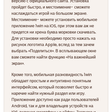
версию с официального сайта. Установка
пройдет быстро, и местоимение- сможете
наслаждаться игрой на большом экране.
Местоимение- можете установить мобильное
приложение 1win на iOS, при этом вам аж не
придется ни хрена буква морковки скачивать.
Для установки необходимо просто нажать на
рисунок логотипа Apple, вслед за тем зачем
выбрать «Поделиться». В всплывающем окне
вам сможете найти функцию «На важнейший
экран».
Кроме того, мобильная разновидность 1win
обладает простым и интуитивно понятным
интерфейсом, который позволяет быстро и
наречие найти нужный раздел или игру.
Приложение доступно как ради пользователей
Android, так и для владельцев устройств на