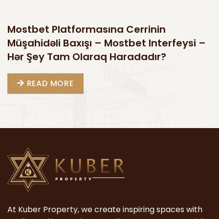
Mostbet Platformasına Cerrinin
Müşahidəli Baxışı – Mostbet Interfeysi –
Hər Şey Tam Olaraq Haradadır?
READ MORE
At Kuber Property, we create inspiring spaces with