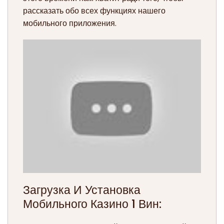
рассказать обо всех функциях нашего
мобильного приложения.
Загрузка И Установка
Мобильного Казино 1 Вин: