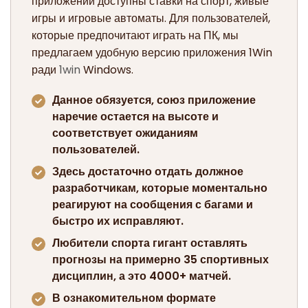
приложении доступны ставки на спорт, живые
игры и игровые автоматы. Для пользователей,
которые предпочитают играть на ПК, мы
предлагаем удобную версию приложения 1Win
ради
1win
Windows.
Данное обязуется, союз приложение
наречие остается на высоте и
соответствует ожиданиям
пользователей.
Здесь достаточно отдать должное
разработчикам, которые моментально
реагируют на сообщения с багами и
быстро их исправляют.
Любители спорта гигант оставлять
прогнозы на примерно 35 спортивных
дисциплин, а это 4000+ матчей.
В ознакомительном формате