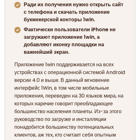
Ради их получения нужно открыть сайт
с телефона и скачать приложение
букмекерской конторы 1win.
Фактически пользователи iPhone не
загружают приложение 1win, а
добавляют иконку площадки на
важнейший экран.
Приложение 1win поддерживается на всех
устройствах с операционной системой Android
версии 4.0 и выше. В данный мгновение
интерфейс 1Win, в том числе мобильные
приложения, переведен на 30 языков мира, на
которых наречие говорит преобладающее
большинство населения планеты. Из-за этого
руководство по загрузке и инсталляции
понадобится большинству потенциальных
клиентов, аж тех, кто считает себя опытным