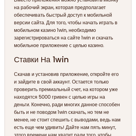
на рабочий экран, которая предполагает
обеспечивать быстрый доступ к мобильной
версии сайта. Для того, чтобы начать играть в
мобильном казино 1win, необходимо
зарегистрироваться на сайте 1win и скачать
мобильное приложение с целью казино.
Ставки На 1win
Скачав и установив приложение, откройте его
и зайдите в свой аккаунт. Остается только
проверить премиальный счет, на котором уже
находятся 5000 гривен с целью игры на
деньги. Конечно, ради многих данное способен
быть и не поводом 1win скачать, но тем не
менее, не стоит спешить с выводами, ведь нам
есть еще чем удивить! Дайте нам пять минут,
этого времени нам хватит ради того, чтобы