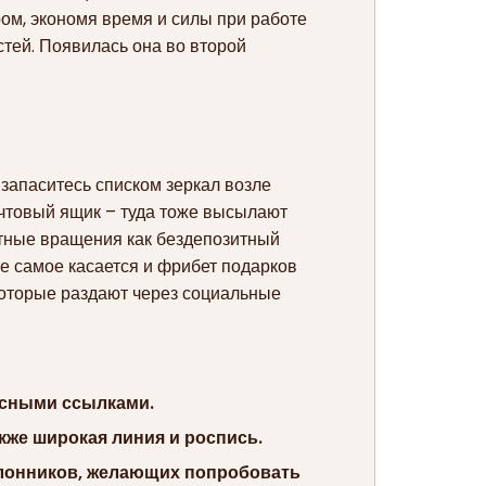
ом, экономя время и силы при работе
тей. Появилась она во второй
, запаситесь списком зеркал возле
почтовый ящик – туда тоже высылают
атные вращения как бездепозитный
же самое касается и фрибет подарков
 которые раздают через социальные
асными ссылками.
кже широкая линия и роспись.
клонников, желающих попробовать