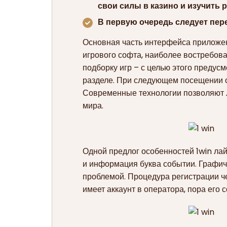
свои силы в казино и изучить 
В первую очередь следует пер
Основная часть интерфейса приложе
игрового софта, наиболее востребов
подборку игр – с целью этого предус
разделе. При следующем посещении о
Современные технологии позволяют л
мира.
Одной предлог особенностей 1win ла
и информация буква событии. Графиче
проблемой. Процедура регистрации че
имеет аккаунт в оператора, пора его с