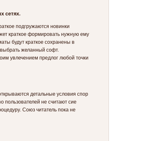
х сетях.
раткое подгружаются новинки
ожет краткое формировать нужную ему
маты будут краткое сохранены в
 выбрать желанный софт.
воим увлечением предлог любой точки
 открываются детальные условия спор
о пользователей не считают сие
оцедуру. Союз читатель пока не