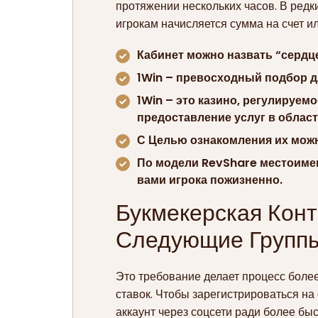
протяжении нескольких часов. В редк
игрокам начисляется сумма на счет и
Кабинет можно назвать “сердц
1Win – превосходный подбор д
1Win – это казино, регулируе
предоставление услуг в област
С Целью ознакомления их можн
По модели RevShare местоимен
вами игрока пожизненно.
Букмекерская Кон
Следующие Групп
Это требование делает процесс боле
ставок. Чтобы зарегистрироваться на
аккаунт через соцсети ради более быс