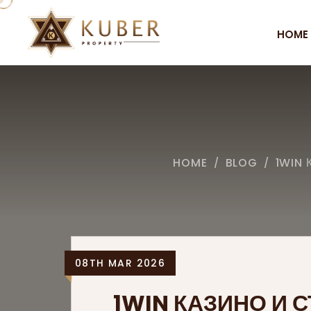
HOME
HOME
BLOG
1WIN
/
/
08TH MAR 2026
1WIN КАЗИНО И 