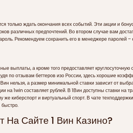
тся только ждать окончания всех событий. Эти акции и бонус
роков различных предпочтений. Во втором случае вам доста
ароль. Рекомендуем сохранить его в менеджере паролей – с
ные выплаты, а кроме того предоставляет круглосуточную 
удя по отзывам беттеров изо России, здесь хорошие коэфф
н Вин нельзя, а размер минимальной ставки зависит от выб
и на 1win составляет рублей. В 1Вин доступны ставки на т
тому же киберспорт и виртуальный спорт. В чате техподдержк
 быстро.
т На Сайте 1 Вин Казино?