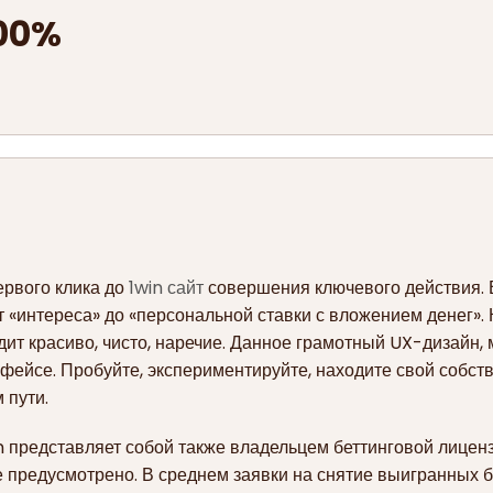
00%
ервого клика до
1win сайт
совершения ключевого действия. В
т «интереса» до «персональной ставки с вложением денег».
ит красиво, чисто, наречие. Данное грамотный UX-дизайн, 
фейсе. Пробуйте, экспериментируйте, находите свой собств
 пути.
in представляет собой также владельцем беттинговой лицен
е предусмотрено. В среднем заявки на снятие выигранных 