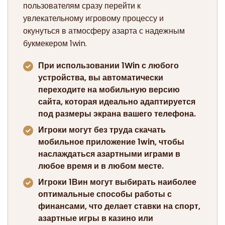
пользователям сразу перейти к
увлекательному игровому процессу и
окунуться в атмосферу азарта с надежным
букмекером 1win.
При использовании 1Win с любого
устройства, вы автоматически
переходите на мобильную версию
сайта, которая идеально адаптируется
под размеры экрана вашего телефона.
Игроки могут без труда скачать
мобильное приложение 1win, чтобы
наслаждаться азартными играми в
любое время и в любом месте.
Игроки 1Вин могут выбирать наиболее
оптимальные способы работы с
финансами, что делает ставки на спорт,
азартные игры в казино или