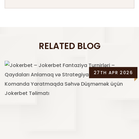
RELATED BLOG
27TH APR 2026