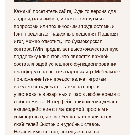
Каждый посетитель сайта, будь то версия для
андроид или айфон, может столкнуться с
вопросами или техническими трудностями, и
1вин предлагает надежные решения. Подводя
итог, можно отметить, что букмекерская
контора 1Win предлагает высококачественную
поддержку клиентов, что является важной
составляющей успешного функционирования
платформы на рынке азартных игр. Мобильное
приложение 1вин предоставляет игрокам
возможность делать ставки на спорт и
участвовать в азартных играх в любое время с
любого места. Интерфейс приложения делает
взаимодействие с платформой простым и
комфортным, что особенно важно для всех
любителей быстрых и удобных ставок.
Независимо от того, посещаете ли вы