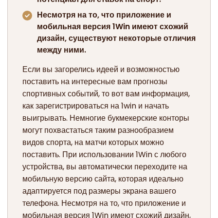
Несмотря на то, что приложение и
мобильная версия 1Win имеют схожий
дизайн, существуют некоторые отличия
между ними.
Если вы загорелись идеей и возможностью
поставить на интересные вам прогнозы
спортивных событий, то вот вам информация,
как зарегистрироваться на 1win и начать
выигрывать. Немногие букмекерские конторы
могут похвастаться таким разнообразием
видов спорта, на матчи которых можно
поставить. При использовании 1Win с любого
устройства, вы автоматически переходите на
мобильную версию сайта, которая идеально
адаптируется под размеры экрана вашего
телефона. Несмотря на то, что приложение и
мобильная версия 1Win имеют схожий дизайн,