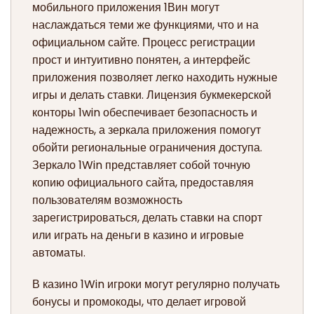
мобильного приложения 1Вин могут
наслаждаться теми же функциями, что и на
официальном сайте. Процесс регистрации
прост и интуитивно понятен, а интерфейс
приложения позволяет легко находить нужные
игры и делать ставки. Лицензия букмекерской
конторы 1win обеспечивает безопасность и
надежность, а зеркала приложения помогут
обойти региональные ограничения доступа.
Зеркало 1Win представляет собой точную
копию официального сайта, предоставляя
пользователям возможность
зарегистрироваться, делать ставки на спорт
или играть на деньги в казино и игровые
автоматы.
В казино 1Win игроки могут регулярно получать
бонусы и промокоды, что делает игровой