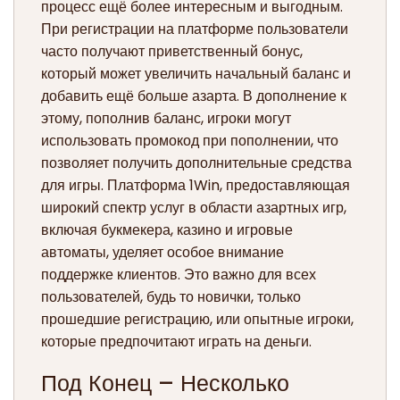
процесс ещё более интересным и выгодным.
При регистрации на платформе пользователи
часто получают приветственный бонус,
который может увеличить начальный баланс и
добавить ещё больше азарта. В дополнение к
этому, пополнив баланс, игроки могут
использовать промокод при пополнении, что
позволяет получить дополнительные средства
для игры. Платформа 1Win, предоставляющая
широкий спектр услуг в области азартных игр,
включая букмекера, казино и игровые
автоматы, уделяет особое внимание
поддержке клиентов. Это важно для всех
пользователей, будь то новички, только
прошедшие регистрацию, или опытные игроки,
которые предпочитают играть на деньги.
Под Конец – Несколько