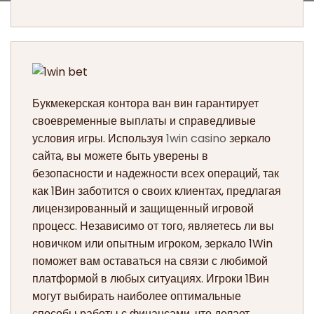
Букмекерская контора ван вин гарантирует
своевременные выплаты и справедливые
условия игры. Используя
1win casino
зеркало
сайта, вы можете быть уверены в
безопасности и надежности всех операций, так
как 1Вин заботится о своих клиентах, предлагая
лицензированный и защищенный игровой
процесс. Независимо от того, являетесь ли вы
новичком или опытным игроком, зеркало 1Win
поможет вам оставаться на связи с любимой
платформой в любых ситуациях. Игроки 1Вин
могут выбирать наиболее оптимальные
способы работы с финансами, что делает