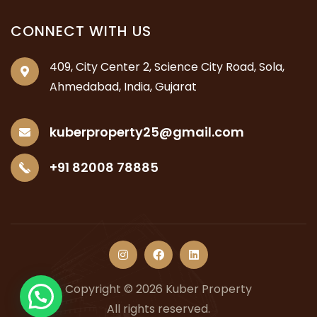
CONNECT WITH US
409, City Center 2, Science City Road, Sola,
Ahmedabad, India, Gujarat
kuberproperty25@gmail.com
+91 82008 78885
Copyright © 2026
Kuber Property
All rights reserved.