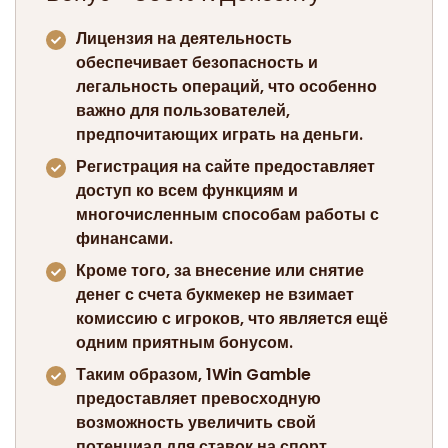
Лицензия на деятельность
обеспечивает безопасность и
легальность операций, что особенно
важно для пользователей,
предпочитающих играть на деньги.
Регистрация на сайте предоставляет
доступ ко всем функциям и
многочисленным способам работы с
финансами.
Кроме того, за внесение или снятие
денег с счета букмекер не взимает
комиссию с игроков, что является ещё
одним приятным бонусом.
Таким образом, 1Win Gamble
предоставляет превосходную
возможность увеличить свой
потенциал для ставок на спорт.