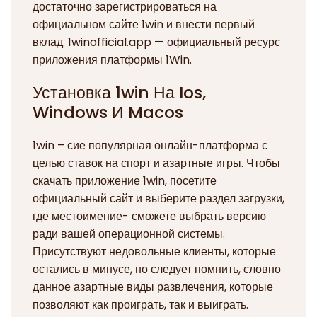
достаточно зарегистрироваться на
официальном сайте 1win и внести первый
вклад. 1winofficial.app — официальный ресурс
приложения платформы 1Win.
Установка 1win На Ios,
Windows И Macos
1win – сие популярная онлайн-платформа с
целью ставок на спорт и азартные игры. Чтобы
скачать приложение 1win, посетите
официальный сайт и выберите раздел загрузки,
где местоимение- сможете выбрать версию
ради вашей операционной системы.
Присутствуют недовольные клиенты, которые
остались в минусе, но следует помнить, словно
данное азартные виды развлечения, которые
позволяют как проиграть, так и выиграть.