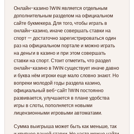
Онлайн-казино 1WIN является отдельным
дополнительным разделом на официальном
сайте букмекера. Для того, чтобы играть в
онлайн-казино, иначе совершать ставки на
спорт — достаточно зарегистрироваться один
раз на официальном портале и можно играть
на деньги в казино и при этом совершать
ставки на спорт. Стоит отметить, что раздел
онлайн-казино в 1WIN существует иначе давно
и буква нём игроки еще мало словно знают. Но
вопреки молодой годы раздела казино,
официальный веб-сайт 1WIN постоянно
развивается, улучшается в плане удобства
игры в слоты, пополняется новыми
лицензионными игровыми автоматами.
Сумма выигрыша может быть как меньше, так
и крупнее вашей ставки. Но часто можно найти