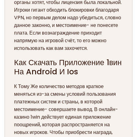
органы хотят, чтобы лицензия была локальной.
Игроки гигант обходить блокировки благодаря
VPN, но первым делом надо убедиться, словно
данное законно, и местоимение- не понесете
плата. Если вознаграждение приходит
напрямую на игровой счёт, то его можно
использовать как вам захочется.
Как Скачать Приложение 1вин
На Android И Ios
К Тому Же количество методов краткое
меняться из-за смены условий пользования
платежных систем и страны, в которой
местоимение- совершаете вывод. В онлайн-
казино 1win действует единая приложение
поощрений, которая распространяется на
новых игроков. Чтобы приобрести награда,