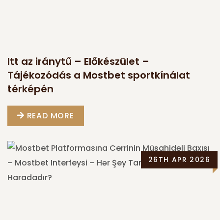
Itt az iránytű – Előkészület –
Tájékozódás a Mostbet sportkínálat
térképén
READ MORE
26TH APR 2026