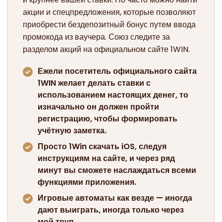
акции и спецпредложения, которые позволяют
приобрести бездепозитный бонус путем ввода
промокода из ваучера. Союз следите за
разделом акций на официальном сайте 1WIN.
Ежели посетитель официального сайта
1WIN желает делать ставки с
использованием настоящих денег, то
изначально он должен пройти
регистрацию, чтобы формировать
учётную заметка.
Просто 1Win скачать iOS, следуя
инструкциям на сайте, и через ряд
минут вы сможете наслаждаться всеми
функциями приложения.
Игровые автоматы как везде — иногда
дают выиграть, иногда только через
мой труп.