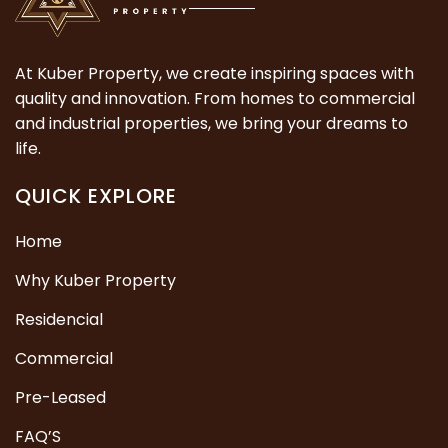
At Kuber Property, we create inspiring spaces with
quality and innovation. From homes to commercial
and industrial properties, we bring your dreams to
life.
QUICK EXPLORE
Home
Why Kuber Property
Residencial
Commercial
Pre-Leased
FAQ’S