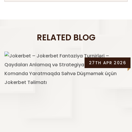
RELATED BLOG
27TH APR 2026