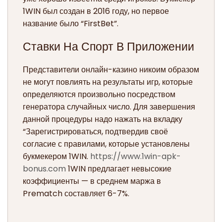
1WIN был создан в 2016 году, но первое
название было “FirstBet”.
Ставки На Спорт В Приложении
Представители онлайн-казино никоим образом
не могут повлиять на результаты игр, которые
определяются произвольно посредством
генератора случайных число. Для завершения
данной процедуры надо нажать на вкладку
“Зарегистрироваться, подтвердив своё
согласие с правилами, которые установлены
букмекером 1WIN.
https://www.1win-apk-
bonus.com
1WIN предлагает невысокие
коэффициенты — в среднем маржа в
Prematch составляет 6-7%.