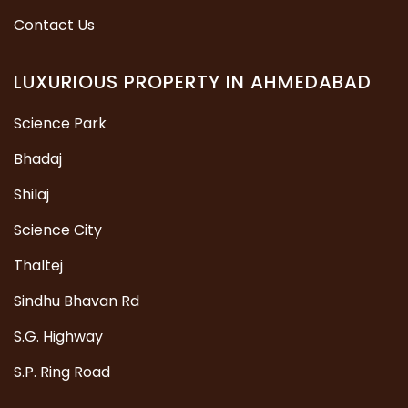
Contact Us
LUXURIOUS PROPERTY IN AHMEDABAD
Science Park
Bhadaj
Shilaj
Science City
Thaltej
Sindhu Bhavan Rd
S.G. Highway
S.P. Ring Road