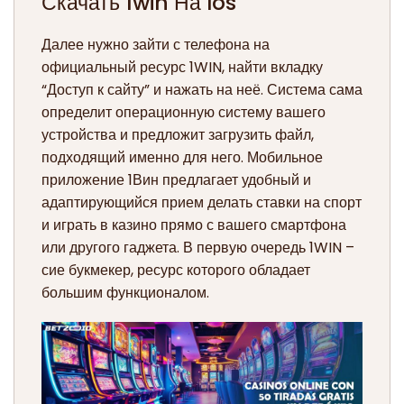
Скачать 1win На Ios
Далее нужно зайти с телефона на
официальный ресурс 1WIN, найти вкладку
“Доступ к сайту” и нажать на неё. Система сама
определит операционную систему вашего
устройства и предложит загрузить файл,
подходящий именно для него. Мобильное
приложение 1Вин предлагает удобный и
адаптирующийся прием делать ставки на спорт
и играть в казино прямо с вашего смартфона
или другого гаджета. В первую очередь 1WIN –
сие букмекер, ресурс которого обладает
большим функционалом.