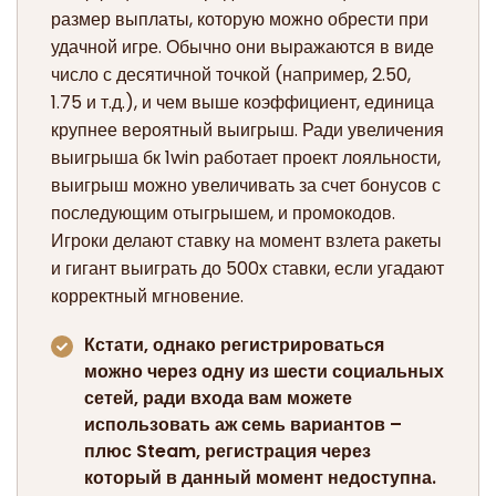
размер выплаты, которую можно обрести при
удачной игре. Обычно они выражаются в виде
число с десятичной точкой (например, 2.50,
1.75 и т.д.), и чем выше коэффициент, единица
крупнее вероятный выигрыш. Ради увеличения
выигрыша бк 1win работает проект лояльности,
выигрыш можно увеличивать за счет бонусов с
последующим отыгрышем, и промокодов.
Игроки делают ставку на момент взлета ракеты
и гигант выиграть до 500x ставки, если угадают
корректный мгновение.
Кстати, однако регистрироваться
можно через одну из шести социальных
сетей, ради входа вам можете
использовать аж семь вариантов –
плюс Steam, регистрация через
который в данный момент недоступна.