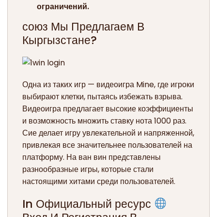
ограничений.
союз Мы Предлагаем В
Кыргызстане?
Одна из таких игр — видеоигра Mine, где игроки
выбирают клетки, пытаясь избежать взрыва.
Видеоигра предлагает высокие коэффициенты
и возможность множить ставку нота 1000 раз.
Сие делает игру увлекательной и напряженной,
привлекая все значительнее пользователей на
платформу. На ван вин представлены
разнообразные игры, которые стали
настоящими хитами среди пользователей.
In Официальный ресурс