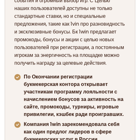
события и огромный выбор игр. С Целью
наших пользователей доступны не только
стандартные ставки, но и специальные
предложения, такие как 1vin про разновидность
и эксклюзивные бонусы. Бк 1win предлагает
промокоды, бонусы и акции с целью новых
пользователей при регистрации, а постоянным
игрокам за энергичность на площадке можно
получить награду за целевые действия.
По Окончании регистрации
букмекерская контора открывает
участникам программу лояльности с
начислением бонусов за активность на
сайте, промокоды, турниры, игровые
привилегии, кэшбек ради проигравших.
Компания 1win зарекомендовала себя
как один предлог лидеров в сфере
букмекерских услуг в России.