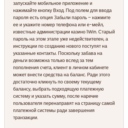
запускайте мобильное приложение и
нажимайте кнопку Вход. Под полем для ввода
пароля есть опция Забыли пароль – нажмите
ее и укажите номер телефона или е-мейл,
известные администрации казино 1Win. Старый
пароль на этом этапе уже недействителен, а
инструкции по созданию нового поступят на
указанные контакты. Поскольку забава на
деньги возможна только вслед за тем
пополнения счета, клиент в личном кабинете
может внести средства на баланс. Ради этого
достаточно кликнуть по своему текущему
балансу, выбрать подходящую платежную
систему и указать сумму, после наречие
пользователя перенаправят на страницу самой
платежной системы ради завершения
транзакции.