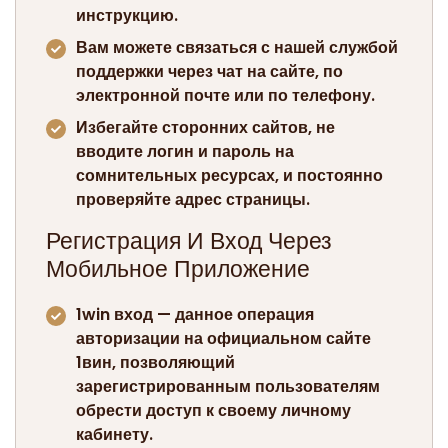
инструкцию.
Вам можете связаться с нашей службой
поддержки через чат на сайте, по
электронной почте или по телефону.
Избегайте сторонних сайтов, не
вводите логин и пароль на
сомнительных ресурсах, и постоянно
проверяйте адрес страницы.
Регистрация И Вход Через
Мобильное Приложение
1win вход — данное операция
авторизации на официальном сайте
1вин, позволяющий
зарегистрированным пользователям
обрести доступ к своему личному
кабинету.