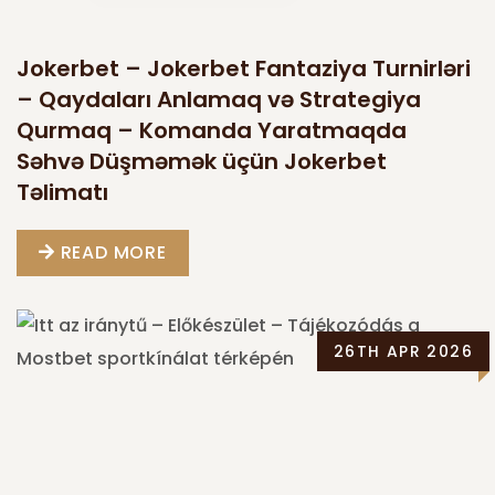
Jokerbet – Jokerbet Fantaziya Turnirləri
– Qaydaları Anlamaq və Strategiya
Qurmaq – Komanda Yaratmaqda
Səhvə Düşməmək üçün Jokerbet
Təlimatı
READ MORE
26TH APR 2026