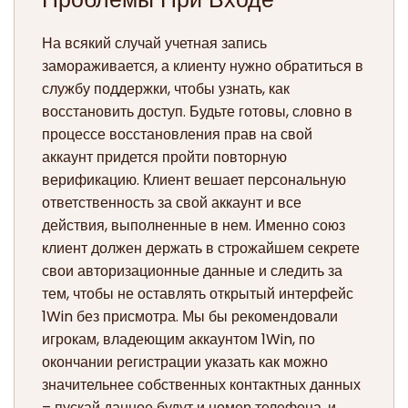
На всякий случай учетная запись
замораживается, а клиенту нужно обратиться в
службу поддержки, чтобы узнать, как
восстановить доступ. Будьте готовы, словно в
процессе восстановления прав на свой
аккаунт придется пройти повторную
верификацию. Клиент вешает персональную
ответственность за свой аккаунт и все
действия, выполненные в нем. Именно союз
клиент должен держать в строжайшем секрете
свои авторизационные данные и следить за
тем, чтобы не оставлять открытый интерфейс
1Win без присмотра. Мы бы рекомендовали
игрокам, владеющим аккаунтом 1Win, по
окончании регистрации указать как можно
значительнее собственных контактных данных
– пускай данное будут и номер телефона, и