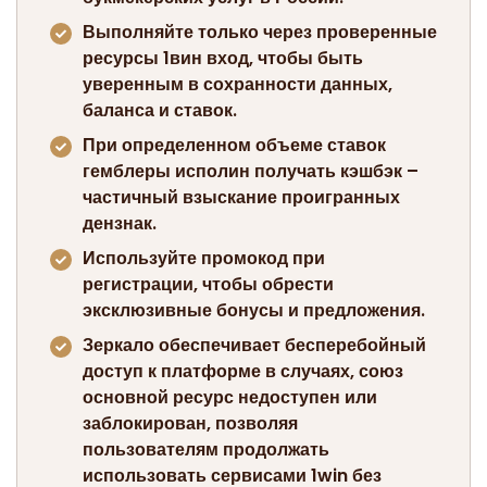
Выполняйте только через проверенные
ресурсы 1вин вход, чтобы быть
уверенным в сохранности данных,
баланса и ставок.
При определенном объеме ставок
гемблеры исполин получать кэшбэк –
частичный взыскание проигранных
дензнак.
Используйте промокод при
регистрации, чтобы обрести
эксклюзивные бонусы и предложения.
Зеркало обеспечивает бесперебойный
доступ к платформе в случаях, союз
основной ресурс недоступен или
заблокирован, позволяя
пользователям продолжать
использовать сервисами 1win без