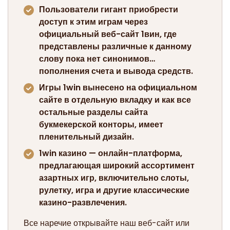
Пользователи гигант приобрести
доступ к этим играм через
официальный веб-сайт 1вин, где
представлены различные к данному
слову пока нет синонимов…
пополнения счета и вывода средств.
Игры 1win вынесено на официальном
сайте в отдельную вкладку и как все
остальные разделы сайта
букмекерской конторы, имеет
пленительный дизайн.
1win казино — онлайн-платформа,
предлагающая широкий ассортимент
азартных игр, включительно слоты,
рулетку, игра и другие классические
казино-развлечения.
Все наречие открывайте наш веб-сайт или