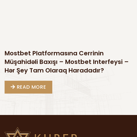
Mostbet Platformasına Cerrinin
Müşahidəli Baxışı – Mostbet Interfeysi –
Hər Şey Tam Olaraq Haradadır?
READ MORE