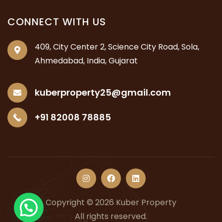
CONNECT WITH US
409, City Center 2, Science City Road, Sola,
Ahmedabad, India, Gujarat
kuberproperty25@gmail.com
+91 82008 78885
Copyright © 2026
Kuber Property
All rights reserved.