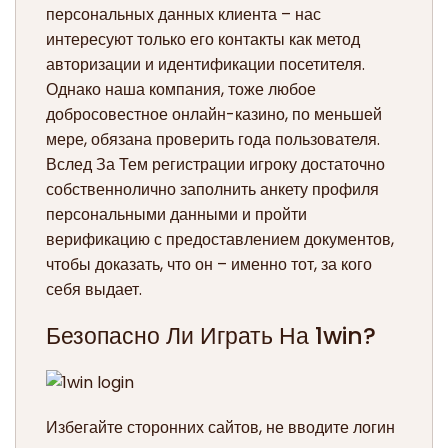
персональных данных клиента – нас
интересуют только его контакты как метод
авторизации и идентификации посетителя.
Однако наша компания, тоже любое
добросовестное онлайн-казино, по меньшей
мере, обязана проверить года пользователя.
Вслед За Тем регистрации игроку достаточно
собственнолично заполнить анкету профиля
персональными данными и пройти
верификацию с предоставлением документов,
чтобы доказать, что он – именно тот, за кого
себя выдает.
Безопасно Ли Играть На 1win?
Избегайте сторонних сайтов, не вводите логин