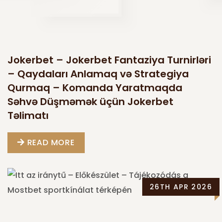
Jokerbet – Jokerbet Fantaziya Turnirləri
– Qaydaları Anlamaq və Strategiya
Qurmaq – Komanda Yaratmaqda
Səhvə Düşməmək üçün Jokerbet
Təlimatı
READ MORE
26TH APR 2026