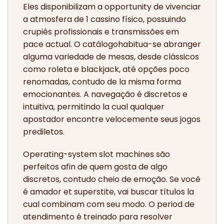
Eles disponibilizam a opportunity de vivenciar
a atmosfera de 1 cassino físico, possuindo
crupiês profissionais e transmissões em
pace actual. O catálogohabitua-se abranger
alguma variedade de mesas, desde clássicos
como roleta e blackjack, até opções poco
renomadas, contudo de la misma forma
emocionantes. A navegação é discretos e
intuitiva, permitindo la cual qualquer
apostador encontre velocemente seus jogos
prediletos.
Operating-system slot machines são
perfeitos afin de quem gosta de algo
discretos, contudo cheio de emoção. Se você
é amador et superstite, vai buscar títulos la
cual combinam com seu modo. O period de
atendimento é treinado para resolver