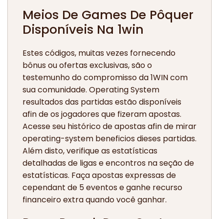
Meios De Games De Pôquer
Disponíveis Na 1win
Estes códigos, muitas vezes fornecendo
bônus ou ofertas exclusivas, são o
testemunho do compromisso da 1WIN com
sua comunidade. Operating System
resultados das partidas estão disponíveis
afin de os jogadores que fizeram apostas.
Acesse seu histórico de apostas afin de mirar
operating-system beneficios dieses partidas.
Além disto, verifique as estatísticas
detalhadas de ligas e encontros na seção de
estatísticas. Faça apostas expressas de
cependant de 5 eventos e ganhe recurso
financeiro extra quando você ganhar.