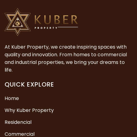
At Kuber Property, we create inspiring spaces with
quality and innovation. From homes to commercial
and industrial properties, we bring your dreams to
life.
QUICK EXPLORE
Home
Why Kuber Property
Residencial
Commercial