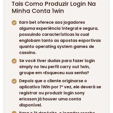
Tais Como Produzir Login Na
Minha Conta 1win
Earn bet oferece aos jogadores
alguma experiência íntegral e segura,
possuindo características la cual
englobam tanto as apostas esportivas
quanto operating system games de
cassino.
Se você tiver dudas para fazer login
simply no teu perfil carry out 1win,
groupe em «Esqueceu sua senha?
Depois que o cliente originarse o
aplicativo 1Win por 1ª vez, ele deverá se
registrar ou produzir login sony
ericsson já houver uma conta
disponível.