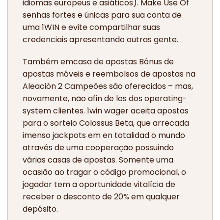
idiomas europeus e asiáticos). Make Use Of
senhas fortes e únicas para sua conta de
uma 1WIN e evite compartilhar suas
credenciais apresentando outras gente.
Também emcasa de apostas Bônus de
apostas móveis e reembolsos de apostas na
Aleación 2 Campeões são oferecidos – mas,
novamente, não afin de los dos operating-
system clientes. 1win wager aceita apostas
para o sorteio Colossus Beta, que arrecada
imenso jackpots em en totalidad o mundo
através de uma cooperação possuindo
várias casas de apostas. Somente uma
ocasião ao tragar o código promocional, o
jogador tem a oportunidade vitalícia de
receber o desconto de 20% em qualquer
depósito.