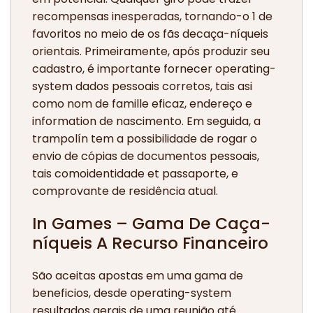
recompensas inesperadas, tornando-o 1 de
favoritos no meio de os fãs decaça-níqueis
orientais. Primeiramente, após produzir seu
cadastro, é importante fornecer operating-
system dados pessoais corretos, tais asi
como nom de famille eficaz, endereço e
information de nascimento. Em seguida, a
trampolín tem a possibilidade de rogar o
envio de cópias de documentos pessoais,
tais comoidentidade et passaporte, e
comprovante de residência atual.
In Games – Gama De Caça-
níqueis A Recurso Financeiro
São aceitas apostas em uma gama de
beneficios, desde operating-system
resultados gerais de uma reunião até