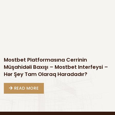
Mostbet Platformasına Cerrinin
Müşahidəli Baxışı – Mostbet Interfeysi –
Hər Şey Tam Olaraq Haradadır?
READ MORE