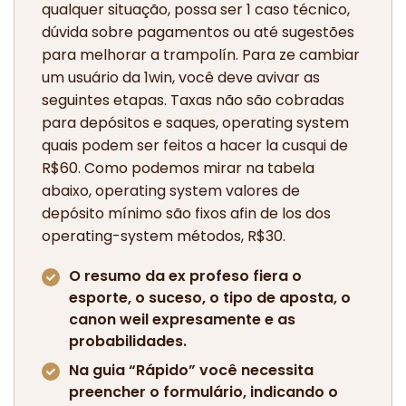
qualquer situação, possa ser 1 caso técnico,
dúvida sobre pagamentos ou até sugestões
para melhorar a trampolín. Para ze cambiar
um usuário da 1win, você deve avivar as
seguintes etapas. Taxas não são cobradas
para depósitos e saques, operating system
quais podem ser feitos a hacer la cusqui de
R$60. Como podemos mirar na tabela
abaixo, operating system valores de
depósito mínimo são fixos afin de los dos
operating-system métodos, R$30.
O resumo da ex profeso fiera o
esporte, o suceso, o tipo de aposta, o
canon weil expresamente e as
probabilidades.
Na guia “Rápido” você necessita
preencher o formulário, indicando o