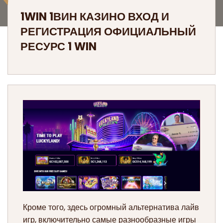
1WIN 1ВИН КАЗИНО ВХОД И
РЕГИСТРАЦИЯ ОФИЦИАЛЬНЫЙ
РЕСУРС 1 WIN
Кроме того, здесь огромный альтернатива лайв
игр, включительно самые разнообразные игры