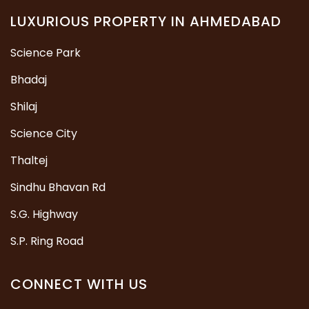
LUXURIOUS PROPERTY IN AHMEDABAD
Science Park
Bhadaj
Shilaj
Science City
Thaltej
Sindhu Bhavan Rd
S.G. Highway
S.P. Ring Road
CONNECT WITH US