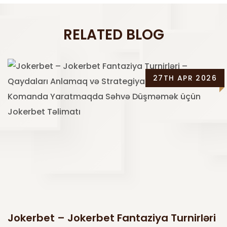
RELATED BLOG
27TH APR 2026
Jokerbet – Jokerbet Fantaziya Turnirləri