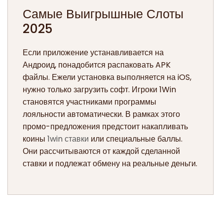
Самые Выигрышные Слоты
2025
Если приложение устанавливается на
Андроид, понадобится распаковать APK
файлы. Ежели установка выполняется на iOS,
нужно только загрузить софт. Игроки 1Win
становятся участниками программы
лояльности автоматически. В рамках этого
промо-предложения предстоит накапливать
коины
1win ставки
или специальные баллы.
Они рассчитываются от каждой сделанной
ставки и подлежат обмену на реальные деньги.