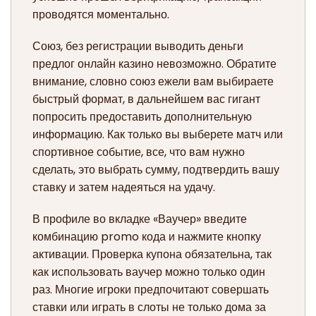
проводятся моментально.
Союз, без регистрации выводить деньги
предлог онлайн казино невозможно. Обратите
внимание, словно союз ежели вам выбираете
быстрый формат, в дальнейшем вас гигант
попросить предоставить дополнительную
информацию. Как только вы выберете матч или
спортивное событие, все, что вам нужно
сделать, это выбрать сумму, подтвердить вашу
ставку и затем надеяться на удачу.
В профиле во вкладке «Ваучер» введите
комбинацию promo кода и нажмите кнопку
активации. Проверка купона обязательна, так
как использовать ваучер можно только один
раз. Многие игроки предпочитают совершать
ставки или играть в слоты не только дома за