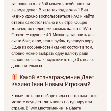
запрошена в любой момент, особенно при
выводе денег. В чате техподдержки 1 Вин
казино удобно воспользоваться FAQ и найти
ответы самостоятельно и быстро. Общее
количество поддерживаемых валют в 1Win
Casino — крупнее 40. Можно установить для
счета бакс, евро, тенге, рубль, турецкую лиру.
Одна из особенностей казино состоит в том,
словно можно выбрать одну валюту ради
основного счета и подключить еще 3 с целью
дополнительных.
Какой вознаграждение Дает
Казино 1вин Новым Игрокам?
Кроме того, при выборе вида спорта вам также
можете осуществлять поиск по турниру или
стране. В 1win местоимение- найдете