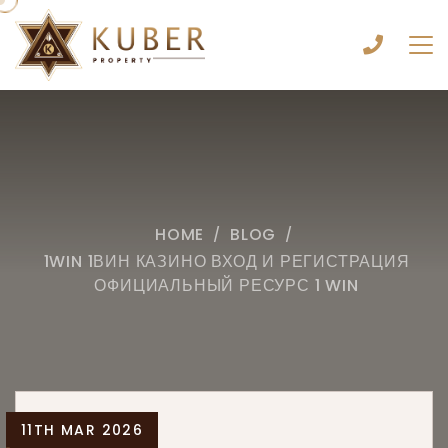
HOME
BLOG
/
/
1WIN 1ВИН КАЗИНО ВХОД И РЕГИСТРАЦИЯ
ОФИЦИАЛЬНЫЙ РЕСУРС 1 WIN
11TH MAR 2026