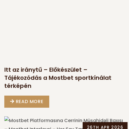
Itt az iránytű – Előkészület –
Tájékozódás a Mostbet sportkínálat
térképén
READ MORE
26TH APR 2026