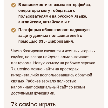
В зависимости от языка интерфейса,
операторы могут общаться с
пользователями на русском языке,
английском, китайском и т.
Платформа обеспечивает надежную
защиту данных пользователей с
помощью SSL-шифрования.
Часто блокировки касаются и честных игорных
клубов, но всегда найдется альтернативная
платформа. Новую ссылку на рабочее зеркало
7K Casino можно найти на просторах
интернета либо воспользовавшись обратной
связью. Рабочее зеркало полностью
напоминает официальный сайт со всеми
доступными функциями.
7k casino играть