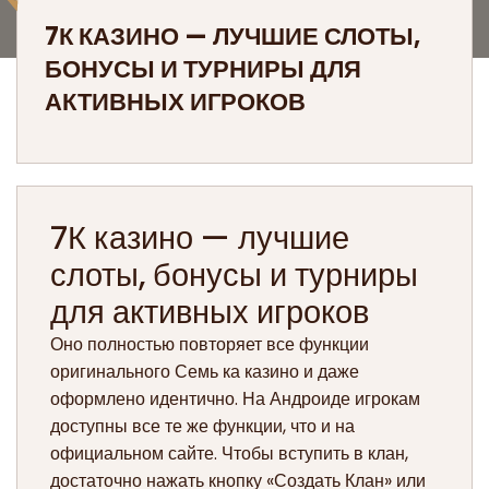
7К КАЗИНО — ЛУЧШИЕ СЛОТЫ,
БОНУСЫ И ТУРНИРЫ ДЛЯ
АКТИВНЫХ ИГРОКОВ
7К казино — лучшие
слоты, бонусы и турниры
для активных игроков
Оно полностью повторяет все функции
оригинального Семь ка казино и даже
оформлено идентично. На Андроиде игрокам
доступны все те же функции, что и на
официальном сайте. Чтобы вступить в клан,
достаточно нажать кнопку «Создать Клан» или