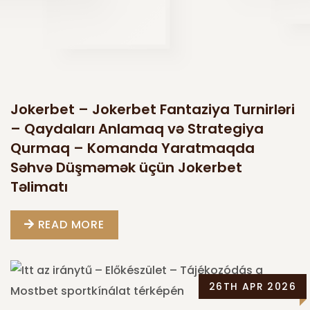
Jokerbet – Jokerbet Fantaziya Turnirləri
– Qaydaları Anlamaq və Strategiya
Qurmaq – Komanda Yaratmaqda
Səhvə Düşməmək üçün Jokerbet
Təlimatı
READ MORE
26TH APR 2026