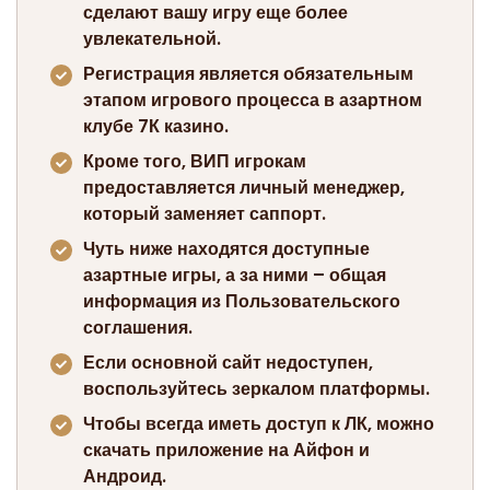
сделают вашу игру еще более
увлекательной.
Регистрация является обязательным
этапом игрового процесса в азартном
клубе 7К казино.
Кроме того, ВИП игрокам
предоставляется личный менеджер,
который заменяет саппорт.
Чуть ниже находятся доступные
азартные игры, а за ними – общая
информация из Пользовательского
соглашения.
Если основной сайт недоступен,
воспользуйтесь зеркалом платформы.
Чтобы всегда иметь доступ к ЛК, можно
скачать приложение на Айфон и
Андроид.