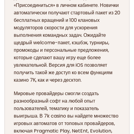
«Присоединиться» в личном кабинете. Новички
автоматически получают стартовый пакет из 20
бесплатных вращений и 100 клановых
модуляторов скорости для ускорения
выполнения командных задач. Ожидайте
щедрый welcome-пакет, кэшбэк, турниры,
промокоды и персональные предложения,
которые сделают вашу игру еще более
увлекательной. Версия для iOS позволяет
получить такой же доступ ко всем функциям
казино 7К, как и через десктоп.
Мировые провайдеры смогли создать
разнообразный софт на любой опыт
пользователей, тематику и показатель
выигрыша. В 7k casino вы найдете множество
игровых автоматов от топовых провайдеров,
включая Pragmatic Play, NetEnt, Evolution,