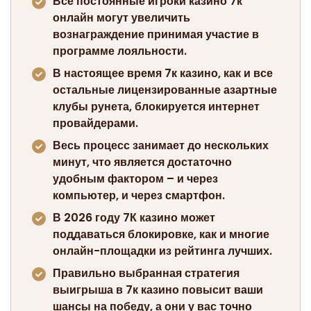
Все постоянные игроки казино 7к
онлайн могут увеличить
вознаграждение принимая участие в
программе лояльности.
В настоящее время 7к казино, как и все
остальные лицензированные азартные
клубы рунета, блокируется интернет
провайдерами.
Весь процесс занимает до нескольких
минут, что является достаточно
удобным фактором – и через
компьютер, и через смартфон.
В 2026 году 7К казино может
поддаваться блокировке, как и многие
онлайн-площадки из рейтинга лучших.
Правильно выбранная стратегия
выигрыша в 7к казино повысит ваши
шансы на победу, а они у вас точно