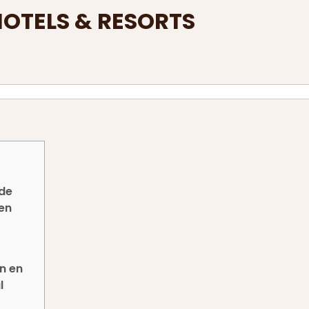
OTELS & RESORTS
 de
en
n en
l