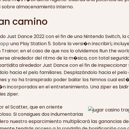
GB sobre almacenamiento interno.
ran camino
do Just Dance 2022 con el fin de una Nintendo Switch, la
/app
una Play Station 5. Sobre la versi�n inscribirí¡ incluy
rainor; en el caso de que nos lo olvidemos Run the world 
verse alrededor del ritmo de la m�sica, con total segur
rtidita alrededor Just Dance con el fin de inspeccionar 
lo hacia el pelo familiares. Desplazándolo hacia el pelo
es y no ha transpirado poder bailar los himnos cual est
i�n incorporados en el entretenimiento. Una ziper es bidir
es ziper.
or el Scatter, que en oriente
oloso. Si consigues dos indumentarias
lero nuestro esparcimiento multiplicará las ganancias de
ente tendrás acceso a la rondalla de bonificación con g