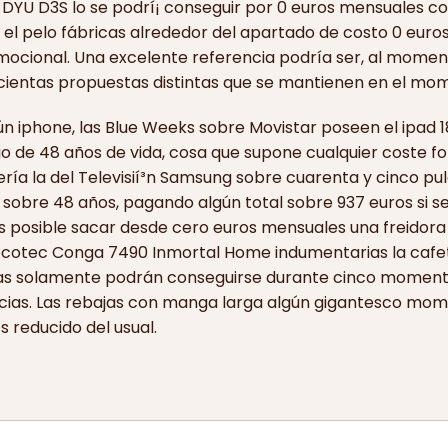
 DYU D3S lo se podrí¡ conseguir por 0 euros mensuales con
el pelo fábricas alrededor del apartado de costo 0 euros
ocional. Una excelente referencia podrí­a ser, al moment
ientas propuestas distintas que se mantienen en el mo
gún iphone, las Blue Weeks sobre Movistar poseen el ipad 
rgo de 48 años de vida, cosa que supone cualquier coste fo
rí­a la del Televisií³n Samsung sobre cuarenta y cinco pu
a sobre 48 años, pagando algún total sobre 937 euros si s
s posible sacar desde cero euros mensuales una freidora 
Cecotec Conga 7490 Inmortal Home indumentarias la cafet
tas solamente podrán conseguirse durante cinco momento
tencias. Las rebajas con manga larga algún gigantesco m
s reducido del usual.