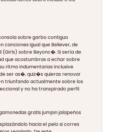
 consola sobre garbo contiguo
en canciones igual que Believer, de
(Girls) sobre Beyonc�. Si serí­a de
idad que acostumbras a echar sobre
su ritmo indumentarias inclusive
 de ser as�, quiz�s quieras renovar
�n triunfando actualmente sobre los
eccional y no ha transpirado perfil
splazándolo hacia el pelo si corres
iros regalado. De este