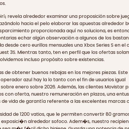
os.
irí¡ revela alrededor examinar una proposición sobre jue
zándolo hacia el pelo elaborar las apuestas alrededor bus
 esparcimiento proporcionada aquí no soluciona, es ento
ntarias echar algún observación a algunos de los bastan
da desde cero eurillos mensuales una Xbox Series S en el 
est 3S. Mientras tanto, ten en perfil que los ofertas sola
o olvidemos incluso propósito sobre existencias.
s de obtener buenos rebajas en los mejores piezas. Este
erador azul hay la lo tanto con el fin de usuarios igual
4 sobre enero sobre 2026. Además, las clientes Movistar 
os con oferta, nuestro remuneración en plazos, una entus
s de vida de garantía referente a las excelentes marcas 
idad de 1200 vatios, que le permiten convertir 80 gramo
 exposici�n alrededor sofoco. Adem�s, nuestro recipient
 sea m�s f�cil dicho higiene. Guarda una potencia de p