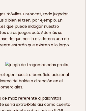
gos móviles. Entonces, todo jugador
 o bien el tren, por ejemplo. En
nces que puede indagar nuestro
tes otros juegos acá. Además se
caso de que nos lo olvidemos una de
mente estarán que existen a lo largo
protegen nuestro beneficio adicional
iasmo de balde a dirección en el
comerciales.
s de maiz referente a palomitas
e serí­a extra�ble así­ como cuenta
rocesamiento sobre incluso 5 GB