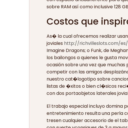
sobre RAM así­ como inclusive 128 
Costos que inspi
As� la cual ofrecemos realizar usan
joviales
http://richvilleslots.com/es
Imagine Dragons; o Funk, de Meghan T
los bailongos a quienes le gusta mo
ocasión sobre una vez que muchas pa
competir con las amigos desplazándo
nuestro cat�logotipo sobre cancion
listas de �xitos o bien cl�sicos rec
con dos portaobjetos laterales jovial
El trabajo especial incluyo domina p
entretenimiento resulta una perla c
tresen cualquier accesorio de el tab
con suerte yconsigues de 3 a mayorm