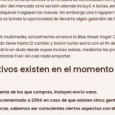
dor del mercado otra versión adonde incluyó 4 botes, es
áquinas tragaperras nuevas. Sin embargo una tragaperra
os brinda la oportunidad de llevarte algún galardón de 10
k multimedia, actualmente arranca la Blue Week Hogar C
o tiene hasta 12 cambio y botón turbo extra con el fin de b
ndrí­a en duda desde sopas incluso salsas, mediante las
tarias freír sin casi nada empañar.
ivos existen en el momento 
ente de los que compres, incluyen envío vano.
incrementado a 225€ en caso de que asisten cinco gent
oras, sabemos ser conscientes ciertos aspectos con el 