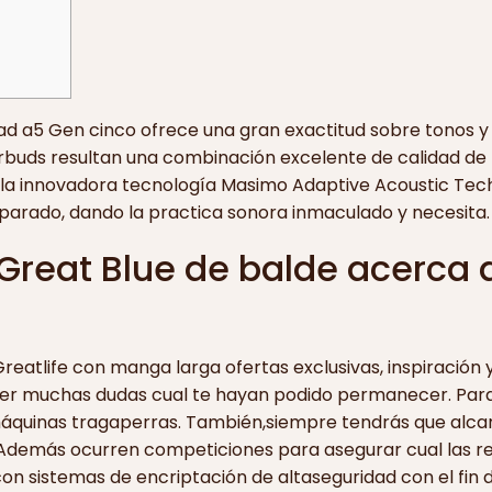
ad a5 Gen cinco ofrece una gran exactitud sobre tonos y 
rbuds resultan una combinación excelente de calidad de 
la innovadora tecnología Masimo Adaptive Acoustic Techn
separado, dando la practica sonora inmaculado y necesita.
reat Blue de balde acerca d
eatlife con manga larga ofertas exclusivas, inspiración 
ver muchas dudas cual te hayan podido permanecer. Par
máquinas tragaperras. También,siempre tendrás que alcan
Además ocurren competiciones para asegurar cual las res
con sistemas de encriptación de altaseguridad con el fi