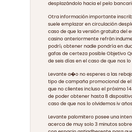
desplazándolo hacia el pelo bancari
Otra información importante inscrib
suele emplazar en circulación despla
caso de que la versión gratuita del
casino anteriormente refrán indume
podrí¡ obtener nadie pondrí­a en du
gafas de certeza posible Objetivo Qu
de seis días en el caso de que nos l
Levante a�o no esperes a las rebaja
tipo de campaña promocional de el op
que no clientes incluso el próximo 1
de poder obtener hasta 8 dispositiv
caso de que nos lo olvidemos iv año
Levante palomitero posee una intens
acerca de muy solo 3 minutos sobre
con espacio antiadherente para que