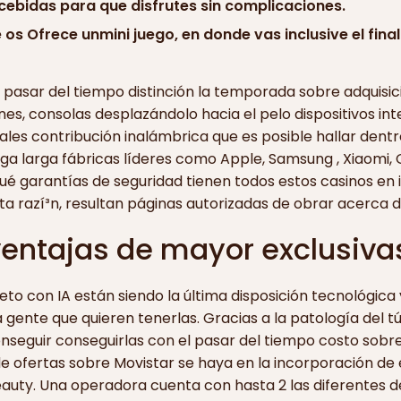
ebidas para que disfrutes sin complicaciones.
 os Ofrece unmini juego, en donde vas inclusive el fina
l pasar del tiempo distinción la temporada sobre adquisi
, consolas desplazándolo hacia el pelo dispositivos inte
ales contribución inalámbrica que es posible hallar dent
ga larga fábricas líderes como Apple, Samsung , Xiaomi,
ué garantías de seguridad tienen todos estos casinos en 
ta razí³n, resultan páginas autorizadas de obrar acerca d
ventajas de mayor exclusiva
eto con IA están siendo la última disposición tecnológica
 gente que quieren tenerlas. Gracias a la patologí­a del 
conseguir conseguirlas con el pasar del tiempo costo sobr
 ofertas sobre Movistar se haya en la incorporación de e
auty. Una operadora cuenta con hasta 2 las diferentes de