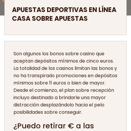
APUESTAS DEPORTIVAS EN LÍNEA
CASA SOBRE APUESTAS
Son algunos los bonos sobre casino que
aceptan depósitos mínimos de cinco euros.
La totalidad de los casinos limitan las bonos y
no ha transpirado promociones en depósitos
mínimos sobre 11 euros o bien de mayor.
Desde el comienzo, el plan sobre recepción
incluyo destinado a brindarle una mayor
distracción desplazándolo hacia el pelo
posibilidades sobre conseguir.
¿Puedo retirar € a las