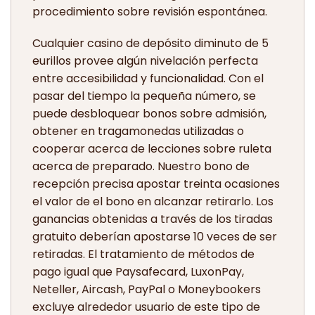
procedimiento sobre revisión espontánea.
Cualquier casino de depósito diminuto de 5
eurillos provee algún nivelación perfecta
entre accesibilidad y funcionalidad. Con el
pasar del tiempo la pequeña número, se
puede desbloquear bonos sobre admisión,
obtener en tragamonedas utilizadas o
cooperar acerca de lecciones sobre ruleta
acerca de preparado. Nuestro bono de
recepción precisa apostar treinta ocasiones
el valor de el bono en alcanzar retirarlo. Los
ganancias obtenidas a través de los tiradas
gratuito deberían apostarse 10 veces de ser
retiradas. El tratamiento de métodos de
pago igual que Paysafecard, LuxonPay,
Neteller, Aircash, PayPal o Moneybookers
excluye alrededor usuario de este tipo de