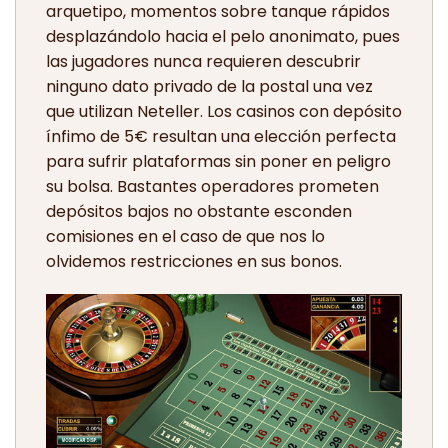
arquetipo, momentos sobre tanque rápidos
desplazándolo hacia el pelo anonimato, pues
las jugadores nunca requieren descubrir
ninguno dato privado de la postal una vez
que utilizan Neteller. Los casinos con depósito
ínfimo de 5€ resultan una elección perfecta
para sufrir plataformas sin poner en peligro
su bolsa. Bastantes operadores prometen
depósitos bajos no obstante esconden
comisiones en el caso de que nos lo
olvidemos restricciones en sus bonos.