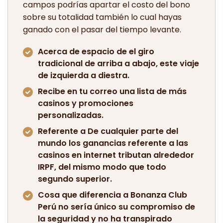
campos podrías apartar el costo del bono
sobre su totalidad también lo cual hayas
ganado con el pasar del tiempo levante.
Acerca de espacio de el giro
tradicional de arriba a abajo, este viaje
de izquierda a diestra.
Recibe en tu correo una lista de más
casinos y promociones
personalizadas.
Referente a De cualquier parte del
mundo los ganancias referente a las
casinos en internet tributan alrededor
IRPF, del mismo modo que todo
segundo superior.
Cosa que diferencia a Bonanza Club
Perú no serí­a único su compromiso de
la seguridad y no ha transpirado