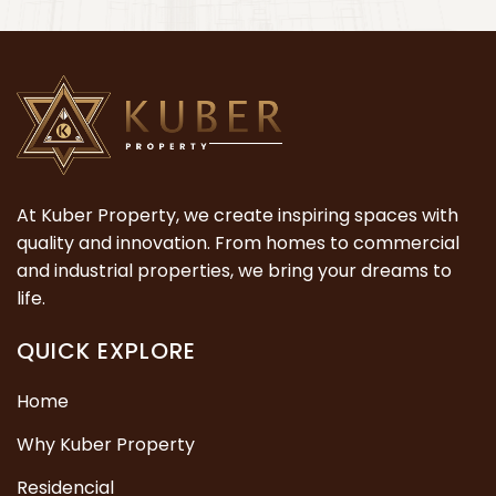
At Kuber Property, we create inspiring spaces with
quality and innovation. From homes to commercial
and industrial properties, we bring your dreams to
life.
QUICK EXPLORE
Home
Why Kuber Property
Residencial