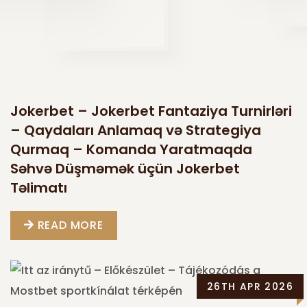
Jokerbet – Jokerbet Fantaziya Turnirləri
– Qaydaları Anlamaq və Strategiya
Qurmaq – Komanda Yaratmaqda
Səhvə Düşməmək üçün Jokerbet
Təlimatı
READ MORE
26TH APR 2026