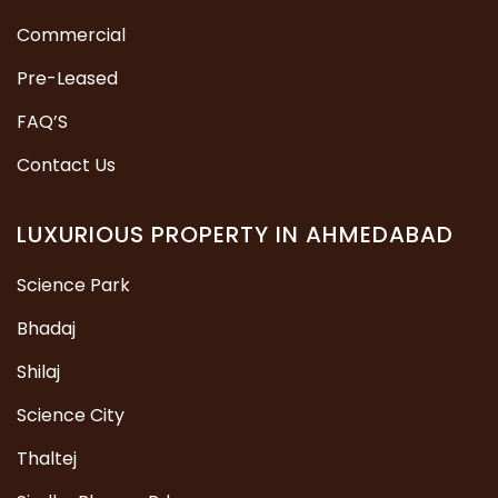
Commercial
Pre-Leased
FAQ’S
Contact Us
LUXURIOUS PROPERTY IN AHMEDABAD
Science Park
Bhadaj
Shilaj
Science City
Thaltej