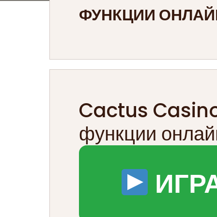
ФУНКЦИИ ОНЛАЙ
Cactus Casino
функции онлай
ИГР