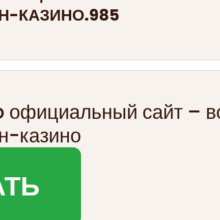
Н-КАЗИНО.985
 официальный сайт – в
н-казино
АТЬ