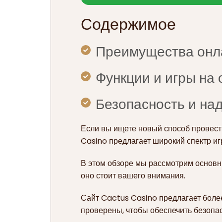
Содержимое
Преимущества онл
Функции и игры на
Безопасность и на
Если вы ищете новый способ провест
Casino предлагает широкий спектр иг
В этом обзоре мы рассмотрим основны
оно стоит вашего внимания.
Сайт Cactus Casino предлагает более 
проверены, чтобы обеспечить безопас