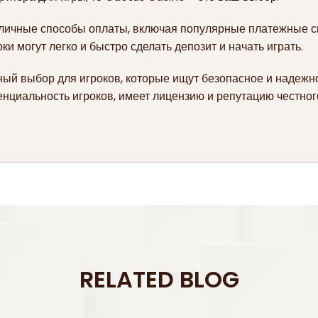
личные способы оплаты, включая популярные платежные сис
гроки могут легко и быстро сделать депозит и начать играть.
ный выбор для игроков, которые ищут безопасное и надежн
нциальность игроков, имеет лицензию и репутацию честног
RELATED BLOG