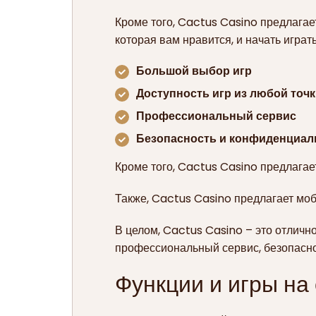
Кроме того, Cactus Casino предлагает
которая вам нравится, и начать играть
Большой выбор игр
Доступность игр из любой точ
Профессиональный сервис
Безопасность и конфиденциал
Кроме того, Cactus Casino предлагает
Также, Cactus Casino предлагает моб
В целом, Cactus Casino – это отлично
профессиональный сервис, безопасно
Функции и игры н