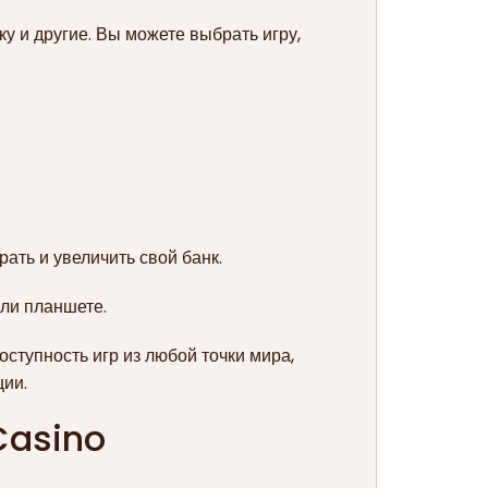
ку и другие. Вы можете выбрать игру,
ать и увеличить свой банк.
или планшете.
оступность игр из любой точки мира,
ции.
Casino