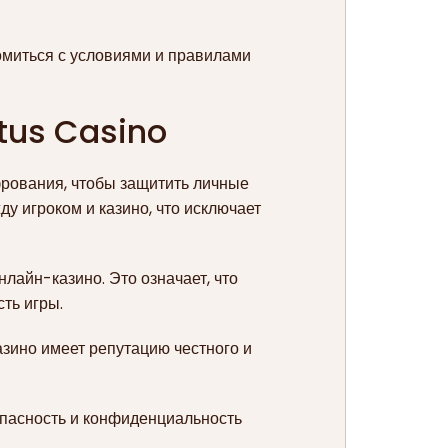
омиться с условиями и правилами
tus Casino
рования, чтобы защитить личные
 игроком и казино, что исключает
лайн-казино. Это означает, что
ть игры.
азино имеет репутацию честного и
опасность и конфиденциальность