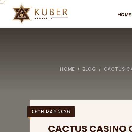
HOME
HOME
BLOG
CACTUS C
/
/
05TH MAR 2026
CACTUS CASINO