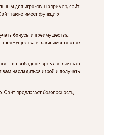
льным для игроков. Например, сайт
 Сайт также имеет функцию
лучать бонусы и преимущества.
и преимущества в зависимости от их
ровести свободное время и выиграть
т вам насладиться игрой и получать
. Сайт предлагает безопасность,