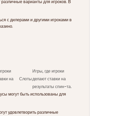
 различные варианты для игроков. В
ься с дилерами и другими игроками в
казино.
игроки
Игры, где игроки
авки на
Слоты
делают ставки на
результаты спин-та.
онусы могут быть использованы для
огут удовлетворить различные