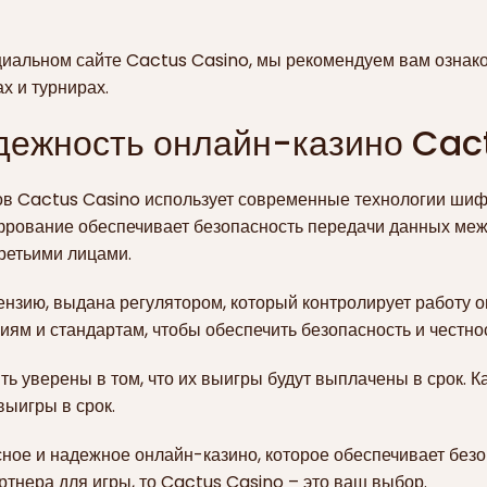
ициальном сайте Cactus Casino, мы рекомендуем вам ознак
х и турнирах.
адежность онлайн-казино Cac
ов Cactus Casino использует современные технологии шиф
ование обеспечивает безопасность передачи данных между
ретьими лицами.
ензию, выдана регулятором, который контролирует работу он
иям и стандартам, чтобы обеспечить безопасность и честнос
ть уверены в том, что их выигры будут выплачены в срок. К
выигры в срок.
сное и надежное онлайн-казино, которое обеспечивает без
ртнера для игры, то Cactus Casino – это ваш выбор.