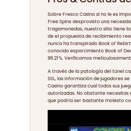
Sobre Fresco Casino si no le es imp
Free Spins desprovisto una necesid
tragamonedas, nuestro sitio tiene b
de el propuesta de recibimiento res
nunca ha transpirado Book of Rebirth
conocido esparcimiento Book of Dea
96.21 %. Verificamos meticulosament
A través de la patologí­a del túnel 
SSL, las información de jugadores 
Casino garantiza cual todos sus jue
autorizadas. No obstante necesitas
que podrí­a ser bastante molesto con 