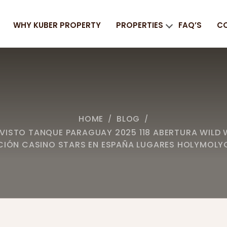
WHY KUBER PROPERTY
PROPERTIES
FAQ’S
C
HOME
BLOG
/
/
VISTO TANQUE PARAGUAY 2025 118 ABERTURA WILD 
CIÓN CASINO STARS EN ESPAÑA LUGARES HOLYMOLY