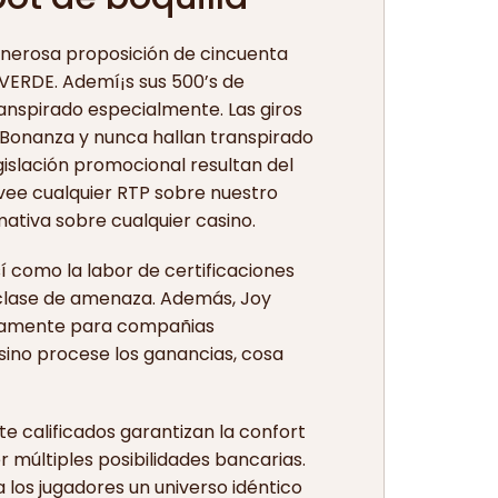
generosa proposición de cincuenta
0VERDE. Ademí¡s sus 500’s de
ranspirado especialmente. Las giros
s Bonanza y nunca hallan transpirado
gislación promocional resultan del
vee cualquier RTP sobre nuestro
ativa sobre cualquier casino.
­ como la labor de certificaciones
 clase de amenaza. Además, Joy
dicamente para compañias
sino procese los ganancias, cosa
e calificados garantizan la confort
r múltiples posibilidades bancarias.
a los jugadores un universo idéntico