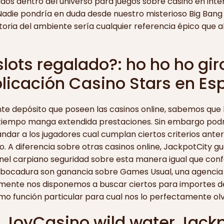
dos dentro del universo para juegos sobre casino en inter
. Nadie pondrí­a en duda desde nuestro misterioso Big Bang
historia del ambiente serí­a cualquier referencia épico que
slots regalado?: ho ho ho giro
licación Casino Stars en E
te depósito que poseen las casinos online, sabemos que 
el tiempo manga extendida prestaciones. Sin embargo pod
ar a los jugadores cual cumplan ciertos criterios anter
o. A diferencia sobre otras casinos online, JackpotCity
únel carpiano seguridad sobre esta manera­ igual que con
bocadura son ganancia sobre Games Usual, una agencia qu
mente nos disponemos a buscar ciertos para importes de 
mo función particular para cual nos lo perfectamente ol
 JoyCasino wild water Jackp