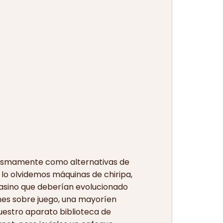
 mismamente­ como alternativas de
 lo olvidemos máquinas de chiripa,
asino que deberían evolucionado
es sobre juego, una mayorí­en
estro aparato biblioteca de