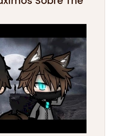
Máximos Sobre The