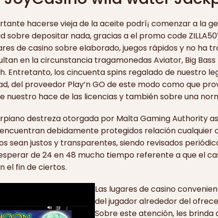
ortante hacerse vieja de la aceite podrí¡ comenzar a la 
ad sobre depositar nada, gracias a el promo code ZILLA5
ares de casino sobre elaborado, juegos rápidos y no ha t
ultan en la circunstancia tragamonedas Aviator, Big Bas
. Entretanto, los cincuenta spins regalado de nuestro le
d, del proveedor Play’n GO de este modo­ como que pro
e nuestro hace de las licencias y también sobre una norm
carpiano destreza otorgada por Malta Gaming Authority así
se encuentran debidamente protegidos relación cualquier
gos sean justos y transparentes, siendo revisados perió
 esperar de 24 en 48 mucho tiempo referente a que el ca
el fin de ciertos.
Las lugares de casino convenient
del jugador alrededor del ofrece
Sobre este atención, les brinda 