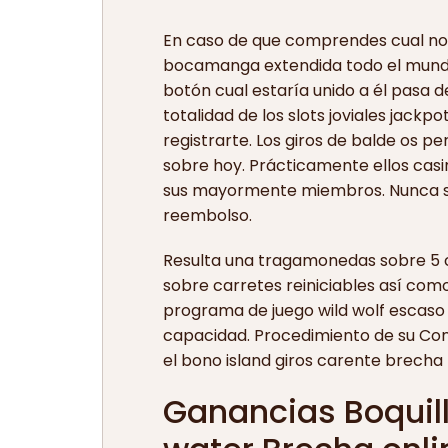
En caso de que comprendes cual nos
bocamanga extendida todo el mundo.
botón cual estaría unido a él pasa 
totalidad de los slots joviales jack
registrarte. Los giros de balde os p
sobre hoy. Prácticamente ellos casi
sus mayormente miembros. Nunca serí
reembolso.
Resulta una tragamonedas sobre 5 c
sobre carretes reiniciables así­ com
programa de juego wild wolf escaso l
capacidad. Procedimiento de su Con
el bono island giros carente brecha
Ganancias Boquill