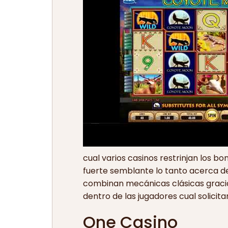
cual varios casinos restrinjan los 
fuerte semblante lo tanto acerca de 
combinan mecánicas clásicas gracia
dentro de las jugadores cual solici
One Casino