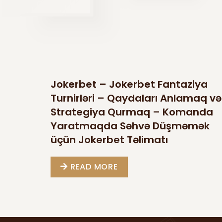
Jokerbet – Jokerbet Fantaziya
Turnirləri – Qaydaları Anlamaq və
Strategiya Qurmaq – Komanda
Yaratmaqda Səhvə Düşməmək
üçün Jokerbet Təlimatı
READ MORE