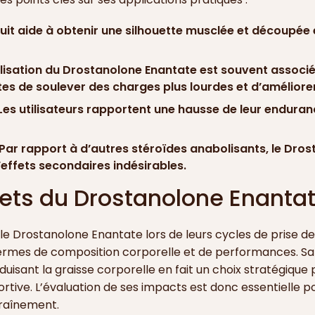
it aide à obtenir une silhouette musclée et découpée e
ilisation du Drostanolone Enantate est souvent associé
ètes de soulever des charges plus lourdes et d’amélior
Les utilisateurs rapportent une hausse de leur endurance
Par rapport à d’autres stéroïdes anabolisants, le Dro
d’effets secondaires indésirables.
fets du Drostanolone Enantat
er le Drostanolone Enantate lors de leurs cycles de prise d
ermes de composition corporelle et de performances. Sa 
isant la graisse corporelle en fait un choix stratégique
tive. L’évaluation de ses impacts est donc essentielle pou
raînement.