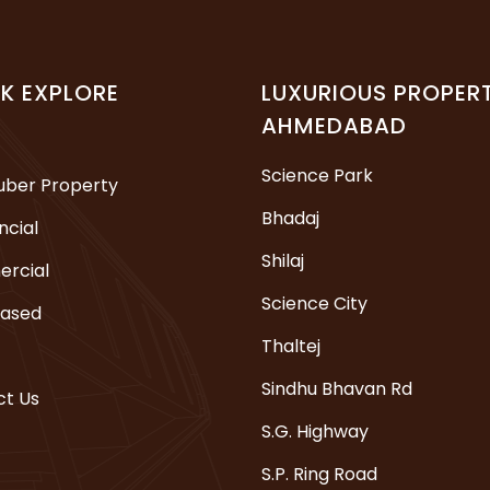
K EXPLORE
LUXURIOUS PROPERT
AHMEDABAD
Science Park
uber Property
Bhadaj
ncial
Shilaj
rcial
Science City
eased
Thaltej
Sindhu Bhavan Rd
t Us
S.G. Highway
S.P. Ring Road