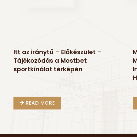
Itt az iránytű – Előkészület –
M
Tájékozódás a Mostbet
M
sportkínálat térképén
I
H
READ MORE