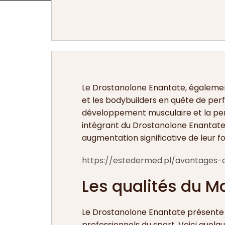
Le Drostanolone Enantate, égalemen
et les bodybuilders en quête de per
développement musculaire et la pert
intégrant du Drostanolone Enantate 
augmentation significative de leur f
https://estedermed.pl/avantages-
Les qualités du M
Le Drostanolone Enantate présente 
professionnels du sport. Voici quelqu