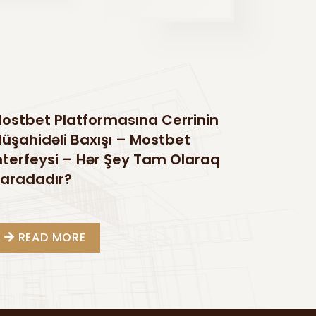
ostbet Platformasına Cerrinin
üşahidəli Baxışı – Mostbet
nterfeysi – Hər Şey Tam Olaraq
aradadır?
READ MORE