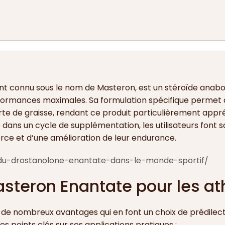
t connu sous le nom de Masteron, est un stéroïde anabol
formances maximales. Sa formulation spécifique permet de
e de graisse, rendant ce produit particulièrement appréc
dans un cycle de supplémentation, les utilisateurs font s
orce et d’une amélioration de leur endurance.
du-drostanolone-enantate-dans-le-monde-sportif/
asteron Enantate pour les at
de nombreux avantages qui en font un choix de prédile
es points clés sur ses applications pratiques :