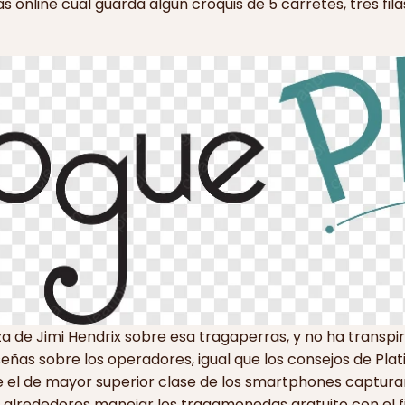
s online cual guarda algún croquis de 5 carretes, tres fil
a de Jimi Hendrix sobre esa tragaperras, y no ha transpir
as sobre los operadores, igual que los consejos de Platin
de el de mayor superior clase de los smartphones captur
lrededores manejar los tragamonedas gratuito con el fin 