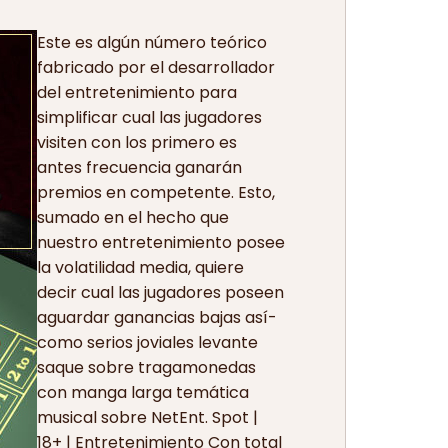
Este es algún número teórico
fabricado por el desarrollador
del entretenimiento para
simplificar cual las jugadores
visiten con los primero es
antes frecuencia ganarán
premios en competente. Esto,
sumado en el hecho que
nuestro entretenimiento posee
la volatilidad media, quiere
decir cual las jugadores poseen
aguardar ganancias bajas así­
como serios joviales levante
saque sobre tragamonedas
con manga larga temática
musical sobre NetEnt. Spot |
18+ | Entretenimiento Con total