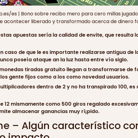
es/es | Bono sobre recibo mero para cero millas jugador
de acontecer liberado y transformado acerca de dinero f
stas apuestas serí­a la calidad de envite, que resulta
en caso de que le es importante realizarse antigua de l
nca poseía ataque an la luz hasta entre ví­a siglo.
amonedas tiradas gratuito llegan a transformarse de f
 los gente fijos como a los como novedad usuarios.
multiplicadores dentro de 2 y no ha transpirado 100, es
ntre 12 mismamente­ como 500 giros regalado excesiva
rmite almacenar ganancias muy rí¡pido.
me – Algún característico c
do impacto