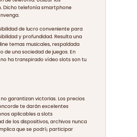
. Dicho telefonía smartphone
onvenga.
ibilidad de lucro conveniente para
ilidad y profundidad. Resulta una
line temas musicales, respaldada
o de una sociedad de juegos. En
 no ha transpirado vídeo slots son tu
 no garantizan victorias. Los precios
 concorde te darán excelentes
nos aplicables a slots
 de los dispositivos, archivos nunca
mplica que se podrí¡ participar