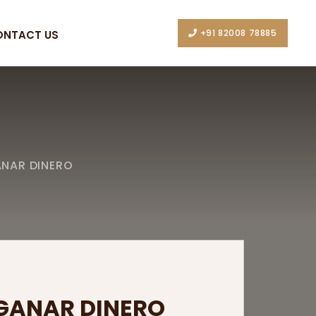
+91 82008 78885
ONTACT US
ANAR DINERO
 GANAR DINERO