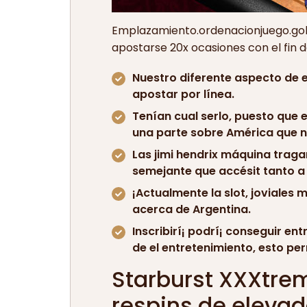
Emplazamiento.ordenacionjuego.gob.
apostarse 20x ocasiones con el fin 
Nuestro diferente aspecto de e
apostar por línea.
Tenían cual serlo, puesto que 
una parte sobre América que nu
Las jimi hendrix máquina trag
semejante que accésit tanto a
¡Actualmente la slot, joviales 
acerca de Argentina.
Inscribirí¡ podrí¡ conseguir e
de el entretenimiento, esto pe
Starburst XXXtre
respins de eleva