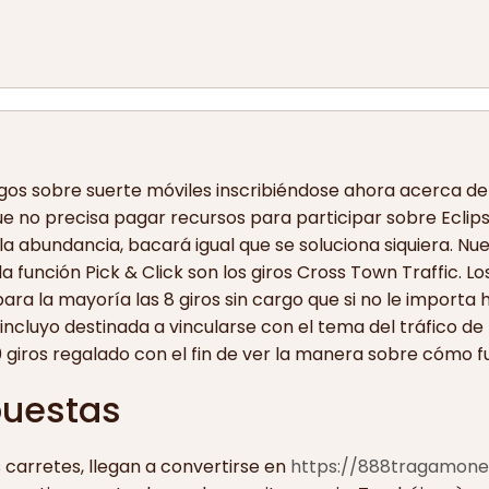
s sobre suerte móviles inscribiéndose ahora acerca de 
que no precisa pagar recursos para participar sobre Eclips
 abundancia, bacará igual que se soluciona siquiera. Nu
a función Pick & Click son los giros Cross Town Traffic.
Lo
ara la mayorí­a las 8 giros sin cargo que si no le import
cluyo destinada a vincularse con el tema del tráfico de l
 giros regalado con el fin de ver la manera sobre cómo f
uestas
 carretes, llegan a convertirse en
https://888tragamon