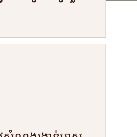
​សំណង​រង្វាន់​មាស​