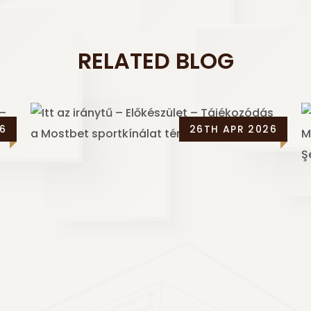
RELATED BLOG
6
26TH APR 2026