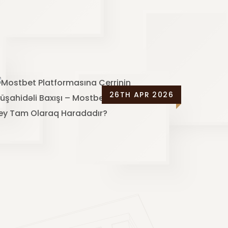
26TH APR 2026