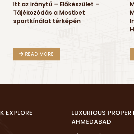
Itt az iránytű – Előkészület –
M
Tájékozódás a Mostbet
M
sportkínálat térképén
I
H
READ MORE
K EXPLORE
LUXURIOUS PROPERT
AHMEDABAD