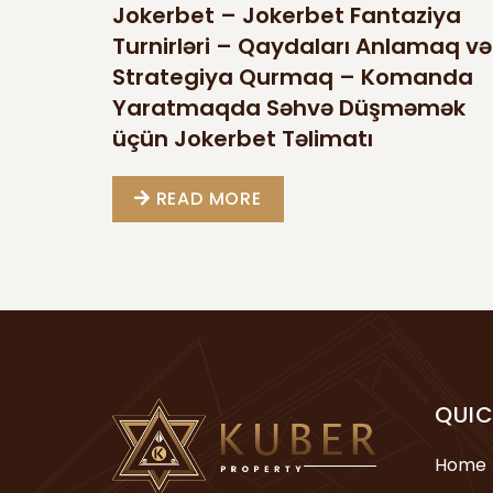
Jokerbet – Jokerbet Fantaziya
Turnirləri – Qaydaları Anlamaq və
Strategiya Qurmaq – Komanda
Yaratmaqda Səhvə Düşməmək
üçün Jokerbet Təlimatı
READ MORE
QUIC
Home