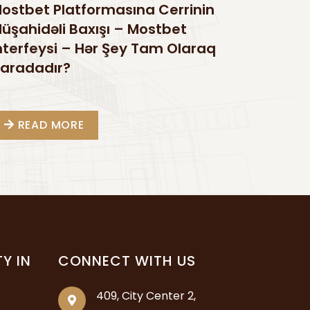
ostbet Platformasına Cerrinin
üşahidəli Baxışı – Mostbet
nterfeysi – Hər Şey Tam Olaraq
aradadır?
READ MORE
Y IN
CONNECT WITH US
409, City Center 2,