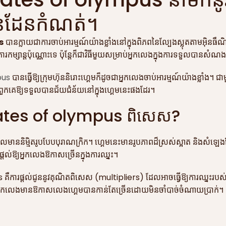
្មាន​ដែន​កំណត់​។
s
បានក្លាយជាការចាប់អារម្មណ៍យ៉ាងខ្លាំងនៅក្នុងពិភពនៃល្បែងស្លុតតាមអ៊ិនធឺ
ការកម្សាន្តប៉ុណ្ណោះទេ ប៉ុន្តែក៏ជាវិធីមួយសម្រាប់អ្នកលេងក្នុងការទទួលបានសំ
pus
បានធ្វើឱ្យក្រុមហ៊ុននិរោះហ្គេមក៏ដូចជាអ្នកលេងចាប់អារម្មណ៍យ៉ាងខ្លាំង។ 
ួកគេឱ្យទទួលបានជ័យជំន័យនៅក្នុងហ្គេមនេះផងដែរ។
 gates of olympus ពិសេស?
ននិម្មិតរូបបែបបុរាណក្រិក។ ហ្គេមនេះមានរូបភាពដ៏ស្រស់ស្អាត និងសំឡេងដ
្តល់ឱ្យអ្នកលេងឱកាសច្រើនក្នុងការឈ្នះ។
រផ្តល់ជូននូវគុណិតពិសេស (multipliers) ដែលអាចធ្វើឱ្យការឈ្នះរបស់អ
្យអ្នកលេងមានឱកាសលេងហ្គេមបានកាន់តែច្រើនដោយមិនចាំបាច់ចំណាយប្រាក់។