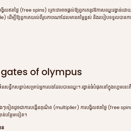
ារបង្វិលឥតថ្លៃ (free spins) ព្រោះវាអាចផ្តល់ឱ្យពួកគេនូវឱកាសឈ្នះរង្វាន
le) ដើម្បីឱ្យពួកគេយល់ពីរូបភាពណាដែលមានតម្លៃខ្ពស់ និងរបៀបទទួលបានការ
ame gates of olympus
នសន្ធឹកសន្ធាប់សម្រាប់អ្នកលេងដែលបានឈ្នះ។ រង្វាន់ធំបំផុតនៅក្នុងហ្គេមនេ
។
្វាន់ផ្សេងៗទៀតដូចជាការបង្កើនគុណិត (multiplier) ការបង្វិលឥតថ្លៃ (free
ាន់បន្ថែមទៀត។
បាន