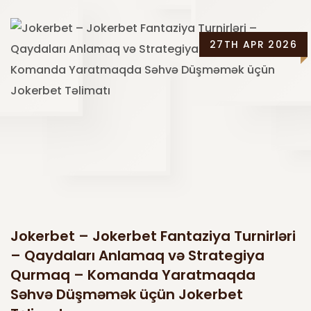
27TH APR 2026
Jokerbet – Jokerbet Fantaziya Turnirləri
– Qaydaları Anlamaq və Strategiya
Qurmaq – Komanda Yaratmaqda
Səhvə Düşməmək üçün Jokerbet