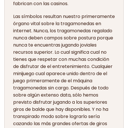
fabrican con las casinos.
Las símbolos resultan nuestro primeramente
órgano vital sobre la tragamonedas en
internet. Nunca, los tragamonedas regalado
nunca deben campos sobre postura porque
nunca te encuentras jugando joviales
recursos superior. Lo cual significa cual no
tienes que respetar con muchas condición
de disfrutar de el entretenimiento. Cualquier
minijuego cual aparece unido dentro de el
juego primeramente de el máquina
tragamonedas sin cargo. Después de todo
sobre algún extenso data, sólo hemos
previsto disfrutar jugando a los superiores
giros de balde que hay disponibles. Y no ha
transpirado modo sobre lograrlo serí­a
cazando las más grandes ofertas de giros