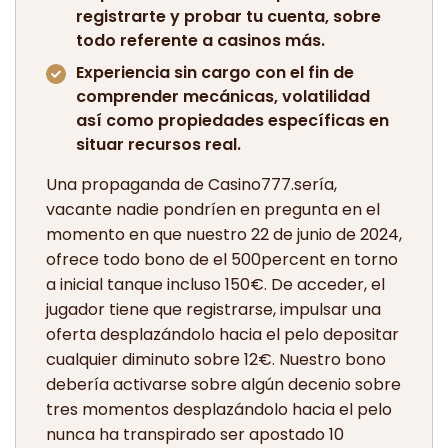
registrarte y probar tu cuenta, sobre
todo referente a casinos más.
Experiencia sin cargo con el fin de
comprender mecánicas, volatilidad
así­ como propiedades específicas en
situar recursos real.
Una propaganda de Casino777.serí­a,
vacante nadie pondrí­en en pregunta en el
momento en que nuestro 22 de junio de 2024,
ofrece todo bono de el 500percent en torno
a inicial tanque incluso 150€. De acceder, el
jugador tiene que registrarse, impulsar una
oferta desplazándolo hacia el pelo depositar
cualquier diminuto sobre 12€. Nuestro bono
debería activarse sobre algún decenio sobre
tres momentos desplazándolo hacia el pelo
nunca ha transpirado ser apostado 10