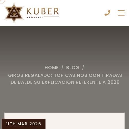
HOME
BLOG
/
/
GIROS REGALADO: TOP CASINOS CON TIRADAS
DE BALDE SU EXPLICACIÓN REFERENTE A 2026
11TH MAR 2026