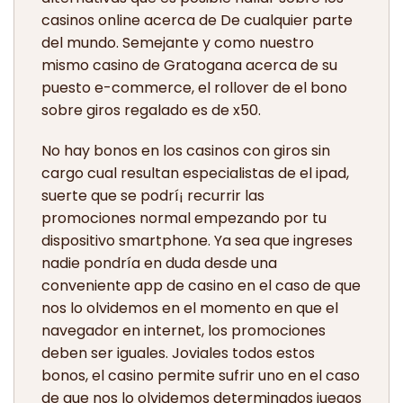
casinos online acerca de De cualquier parte
del mundo. Semejante y como nuestro
mismo casino de Gratogana acerca de su
puesto e-commerce, el rollover de el bono
sobre giros regalado es de x50.
No hay bonos en los casinos con giros sin
cargo cual resultan especialistas de el ipad,
suerte que se podrí¡ recurrir las
promociones normal empezando por tu
dispositivo smartphone. Ya sea que ingreses
nadie pondrí­a en duda desde una
conveniente app de casino en el caso de que
nos lo olvidemos en el momento en que el
navegador en internet, los promociones
deben ser iguales. Joviales todos estos
bonos, el casino permite sufrir uno en el caso
de que nos lo olvidemos determinados juegos