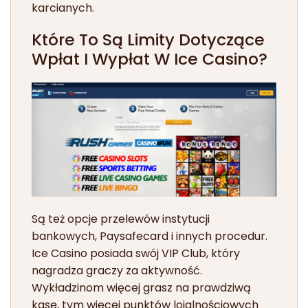
karcianych.
Które To Są Limity Dotyczące
Wpłat I Wypłat W Ice Casino?
Są też opcje przelewów instytucji
bankowych, Paysafecard i innych procedur.
Ice Casino posiada swój VIP Club, który
nagradza graczy za aktywność.
Wykładzinom więcej grasz na prawdziwą
kasę, tym więcej punktów lojalnościowych