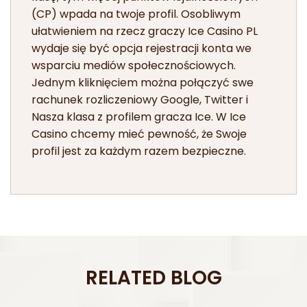
(CP) wpada na twoje profil. Osobliwym
ułatwieniem na rzecz graczy Ice Casino PL
wydaje się być opcja rejestracji konta we
wsparciu mediów społecznościowych.
Jednym kliknięciem można połączyć swe
rachunek rozliczeniowy Google, Twitter i
Nasza klasa z profilem gracza Ice. W Ice
Casino chcemy mieć pewność, że Swoje
profil jest za każdym razem bezpieczne.
RELATED BLOG