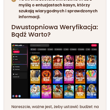
myślą o entuzjastach kasyn, którzy
szukają wiarygodnych i sprawdzonych
informacji.
Dwustopniowa Weryfikacja:
Bądź Warto?
Nareszcie, ważne jest, żeby ustawić budżet na