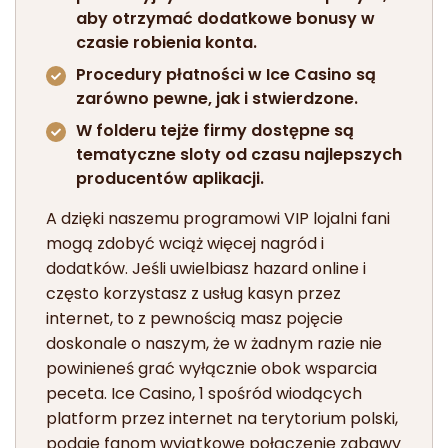
aby otrzymać dodatkowe bonusy w
czasie robienia konta.
Procedury płatności w Ice Casino są
zarówno pewne, jak i stwierdzone.
W folderu tejże firmy dostępne są
tematyczne sloty od czasu najlepszych
producentów aplikacji.
A dzięki naszemu programowi VIP lojalni fani
mogą zdobyć wciąż więcej nagród i
dodatków. Jeśli uwielbiasz hazard online i
często korzystasz z usług kasyn przez
internet, to z pewnością masz pojęcie
doskonale o naszym, że w żadnym razie nie
powinieneś grać wyłącznie obok wsparcia
peceta. Ice Casino, 1 spośród wiodących
platform przez internet na terytorium polski,
podaje fanom wyjątkowe połączenie zabawy