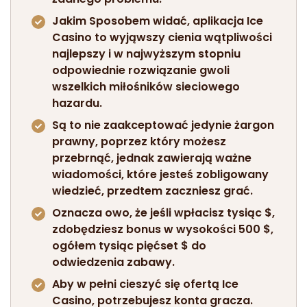
Jakim Sposobem widać, aplikacja Ice
Casino to wyjąwszy cienia wątpliwości
najlepszy i w najwyższym stopniu
odpowiednie rozwiązanie gwoli
wszelkich miłośników sieciowego
hazardu.
Są to nie zaakceptować jedynie żargon
prawny, poprzez który możesz
przebrnąć, jednak zawierają ważne
wiadomości, które jesteś zobligowany
wiedzieć, przedtem zaczniesz grać.
Oznacza owo, że jeśli wpłacisz tysiąc $,
zdobędziesz bonus w wysokości 500 $,
ogółem tysiąc pięćset $ do
odwiedzenia zabawy.
Aby w pełni cieszyć się ofertą Ice
Casino, potrzebujesz konta gracza.