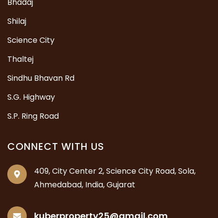
Bhadaj
Shilaj
Science City
Thaltej
Sindhu Bhavan Rd
S.G. Highway
S.P. Ring Road
CONNECT WITH US
409, City Center 2, Science City Road, Sola,
Ahmedabad, India, Gujarat
kuberproperty25@gmail.com