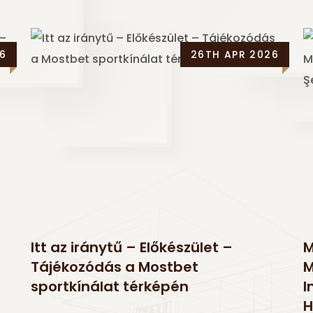
6
26TH APR 2026
Itt az iránytű – Előkészület –
M
Tájékozódás a Mostbet
M
sportkínálat térképén
I
H