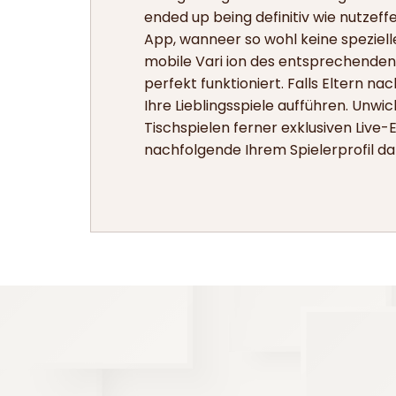
ended up being definitiv wie nutzeff
App, wanneer so wohl keine spezielle
mobile Vari ion des entsprechenden
perfekt funktioniert. Falls Eltern 
Ihre Lieblingsspiele aufführen. Unwi
Tischspielen ferner exklusiven Live-
nachfolgende Ihrem Spielerprofil 