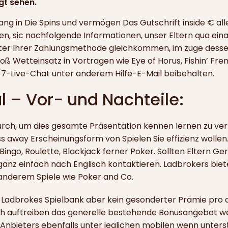
gt sehen.
ang in Die Spins und vermögen Das Gutschrift inside € all
en, sic nachfolgende Informationen, unser Eltern qua ei
inter Ihrer Zahlungsmethode gleichkommen, im zuge dess
loß Wetteinsatz in Vortragen wie Eye of Horus, Fishin’ Fre
7-Live-Chat unter anderem Hilfe-E-Mail beibehalten.
l – Vor- und Nachteile:
durch, um dies gesamte Präsentation kennen lernen zu ver
ss away Erscheinungsform von Spielen Sie effizienz wollen
ingo, Roulette, Blackjack ferner Poker. Sollten Eltern Ger
anz einfach nach Englisch kontaktieren. Ladbrokers biet
anderem Spiele wie Poker and Co.
ter Ladbrokes Spielbank aber kein gesonderter Prämie pro 
och auftreiben das generelle bestehende Bonusangebot 
Anbieters ebenfalls unter jeglichen mobilen wenn unter