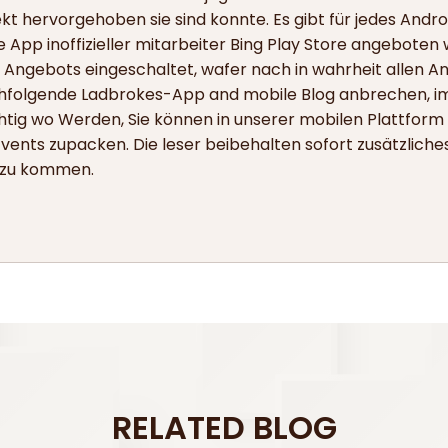
ekt hervorgehoben sie sind konnte. Es gibt für jedes Andr
 App inoffizieller mitarbeiter Bing Play Store angeboten 
 Angebots eingeschaltet, wafer nach in wahrheit allen 
nachfolgende Ladbrokes-App and mobile Blog anbrechen, im
chtig wo Werden, Sie können in unserer mobilen Plattform
Events zupacken. Die leser beibehalten sofort zusätzliche
dazu kommen.
RELATED BLOG