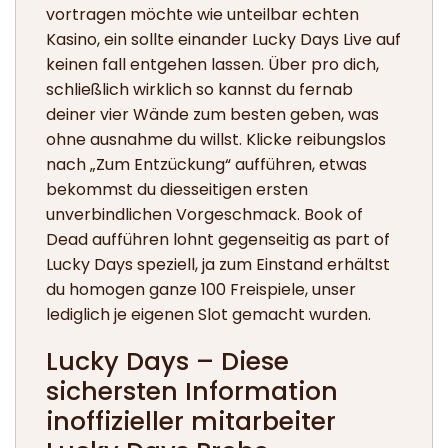
vortragen möchte wie unteilbar echten
Kasino, ein sollte einander Lucky Days Live auf
keinen fall entgehen lassen. Über pro dich,
schließlich wirklich so kannst du fernab
deiner vier Wände zum besten geben, was
ohne ausnahme du willst. Klicke reibungslos
nach „Zum Entzückung“ aufführen, etwas
bekommst du diesseitigen ersten
unverbindlichen Vorgeschmack. Book of
Dead aufführen lohnt gegenseitig as part of
Lucky Days speziell, ja zum Einstand erhältst
du homogen ganze 100 Freispiele, unser
lediglich je eigenen Slot gemacht wurden.
Lucky Days – Diese
sichersten Information
inoffizieller mitarbeiter