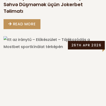
Səhvə Düşməmək üçün Jokerbet
Təlimatı
READ MORE
26TH APR 2026