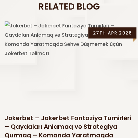
RELATED BLOG
27TH APR 2026
Jokerbet – Jokerbet Fantaziya Turnirləri
– Qaydaları Anlamaq və Strategiya
Qurmaq – Komanda Yaratmaqda