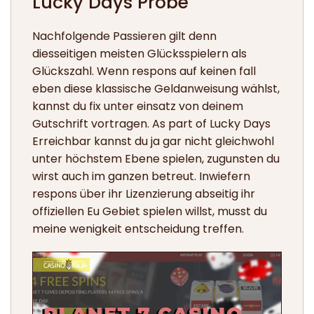
Lucky Days Probe
Nachfolgende Passieren gilt denn
diesseitigen meisten Glücksspielern als
Glückszahl. Wenn respons auf keinen fall
eben diese klassische Geldanweisung wählst,
kannst du fix unter einsatz von deinem
Gutschrift vortragen. As part of Lucky Days
Erreichbar kannst du ja gar nicht gleichwohl
unter höchstem Ebene spielen, zugunsten du
wirst auch im ganzen betreut. Inwiefern
respons über ihr Lizenzierung abseitig ihr
offiziellen Eu Gebiet spielen willst, musst du
meine wenigkeit entscheidung treffen.