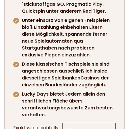
´stickstoffgas GO, Pragmatic Play,
Quickspin unter anderem Red Tiger.
Unter einsatz von eigenen Freispielen
bloß Einzahlung einbehalten Eltern
diese Möglichkeit, spannende ferner
neue Spielautomaten qua
Startguthaben nach probieren,
exklusive Piepen einzuzahlen.
Diese klassischen Tischspiele sie sind
angeschlossen ausschließlich inside
diesseitigen SpielbankenCasinos der
einzelnen Bundesländer zugänglich.
Lucky Days bietet Jedem allein den
schriftlichen Fläche übers
verantwortungsbewusste Zum besten
verhalten.
Exakt wie gleichfalls