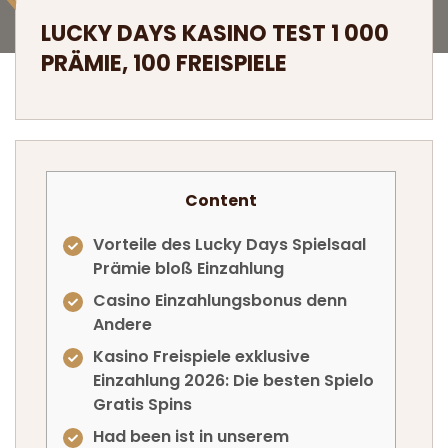
LUCKY DAYS KASINO TEST 1 000
PRÄMIE, 100 FREISPIELE
Content
Vorteile des Lucky Days Spielsaal
Prämie bloß Einzahlung
Casino Einzahlungsbonus denn
Andere
Kasino Freispiele exklusive
Einzahlung 2026: Die besten Spielo
Gratis Spins
Had been ist in unserem