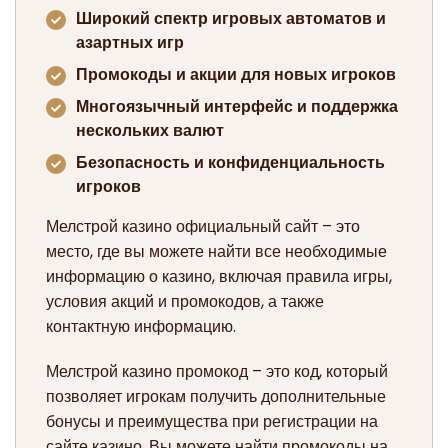
Широкий спектр игровых автоматов и
азартных игр
Промокоды и акции для новых игроков
Многоязычный интерфейс и поддержка
нескольких валют
Безопасность и конфиденциальность
игроков
Мелстрой казино официальный сайт – это
место, где вы можете найти все необходимые
информацию о казино, включая правила игры,
условия акций и промокодов, а также
контактную информацию.
Мелстрой казино промокод – это код, который
позволяет игрокам получить дополнительные
бонусы и преимущества при регистрации на
сайте казино. Вы можете найти промокоды на