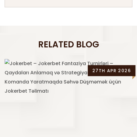
RELATED BLOG
27TH APR 2026