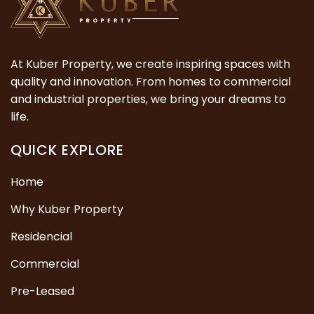
At Kuber Property, we create inspiring spaces with
quality and innovation. From homes to commercial
and industrial properties, we bring your dreams to
life.
QUICK EXPLORE
Home
Why Kuber Property
Residencial
Commercial
Pre-Leased