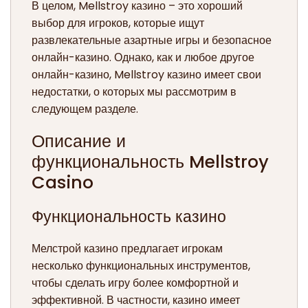
В целом, Mellstroy казино – это хороший
выбор для игроков, которые ищут
развлекательные азартные игры и безопасное
онлайн-казино. Однако, как и любое другое
онлайн-казино, Mellstroy казино имеет свои
недостатки, о которых мы рассмотрим в
следующем разделе.
Описание и
функциональность Mellstroy
Casino
Функциональность казино
Мелстрой казино предлагает игрокам
несколько функциональных инструментов,
чтобы сделать игру более комфортной и
эффективной. В частности, казино имеет