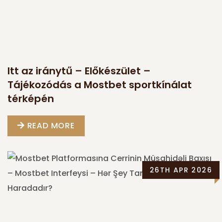
Itt az iránytű – Előkészület –
Tájékozódás a Mostbet sportkínálat
térképén
READ MORE
26TH APR 2026