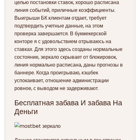
целью постановки ставок, хорошо расписана
линия событий, приличные коэффициенты.
Выигрыши БК клиентам отдает, требует
подтвердить учетные данные, на этом
проверка завершается. В букмекерской
конторе я с удовольствием отрываюсь на
ставках. Для этого здесь созданы нормальные
состояние, зеркало скрывает от блокировок,
линия нормально расписана, даны прогнозы в
баннере. Когда проигрываю, кэшбек
успокаивает, отношение администрации
ровное, с выводом не задерживают.
Бесплатная забава И забава На
Деньги