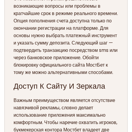
возникающие вопросы или проблемы в
кратчайшие срок в режиме реального времени.
Опция пополнения счета доступна только по
окончании регистрации на платформе. Для
основы нужно выбрать платежный инструмент
и указать сумму депозита. Следующий шаг —
подтвердить транзакцию посредством sms или
через банковское приложение. Обойти
блокировку официального сайта МостБет к
тому же можно альтернативными способами.
Доступ К Сайту И Зеркала
Важным преимуществом является отсутствие
навязчивой рекламы, словно делает
использование приложения максимально
комфортным. Чтобы наречие охватить игроков,
букмекерская контора Мостбет владеет две