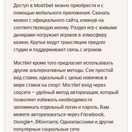
Доступ в Mostbet можно приобрести и с
помощью мобильного приложения. Скачать
можно с официального сайта, кликнув на
соответствующую иконку. Раздел игр с живыми
дилерами погружает игроков в атмосферу
казино. Крупье ведут трансляцию предлог
студии и поддерживают связь с игроком.
Мостбет кроме того предлагает использовать
другие альтернативные методы. Сие простой
вид ставки, идеальный с целью новичков в
мире ставок на спорт. Мостбет вход через
соцсети – удобный метод авторизации, который
позволяет избежать необходимости
запоминать отдельный логин и пароль. Вам
можете авторизоваться через Facebook,
Google+, ВКонтакте, Одноклассники и другие
популярные социальные сети.