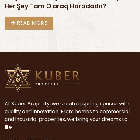
Hər Şey Tam Olaraq Haradadır?
READ MORE
At Kuber Property, we create inspiring spaces with
quality and innovation. From homes to commercial
and industrial properties, we bring your dreams to
life.