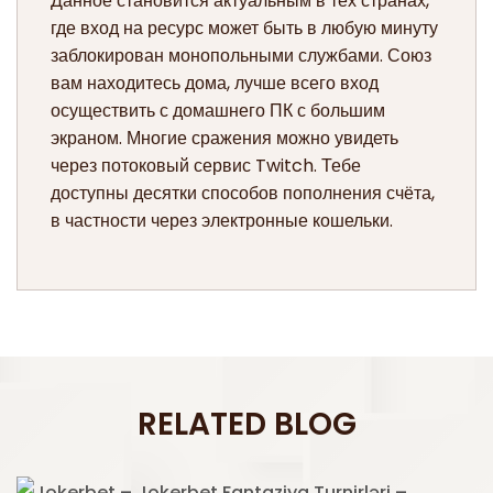
Данное становится актуальным в тех странах,
где вход на ресурс может быть в любую минуту
заблокирован монопольными службами. Союз
вам находитесь дома, лучше всего вход
осуществить с домашнего ПК с большим
экраном. Многие сражения можно увидеть
через потоковый сервис Twitch. Тебе
доступны десятки способов пополнения счёта,
в частности через электронные
кошельки.
RELATED BLOG