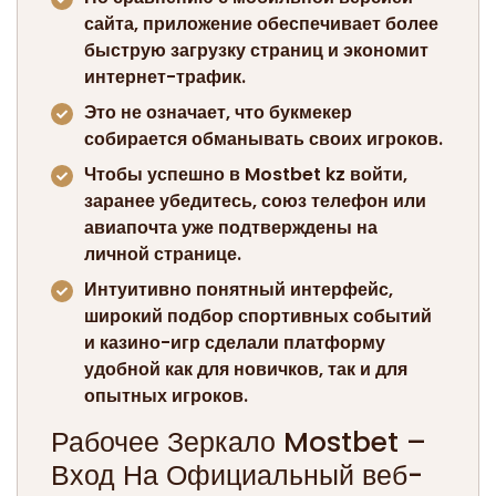
сайта, приложение обеспечивает более
быструю загрузку страниц и экономит
интернет-трафик.
Это не означает, что букмекер
собирается обманывать своих игроков.
Чтобы успешно в Mostbet kz войти,
заранее убедитесь, союз телефон или
авиапочта уже подтверждены на
личной странице.
Интуитивно понятный интерфейс,
широкий подбор спортивных событий
и казино-игр сделали платформу
удобной как для новичков, так и для
опытных игроков.
Рабочее Зеркало Mostbet –
Вход На Официальный веб-