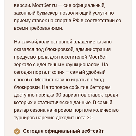
версии. Мостбет ru — сие официальный,
законный букмекер, позволяющий услуги по
приему ставок на спорт в РФ в соответствии со
всеми требованиями.
На случай, коли основной владение казино
оказался под блокировкой, администрация
предусмотрела для посетителей Мостбет
зеркало с идентичным функционалом. На
сегодня портал-копия – самый удобный
способ в Мостбет казино играть в обход
блокировки. На топовое событие бетторам
доступно порядка 90 вариантов ставок, среди
которых и статистические данные. В самый
разгар сезона на игровом портале количество
турниров наречие доходит нота 30.
Сегодня официальный веб-сайт