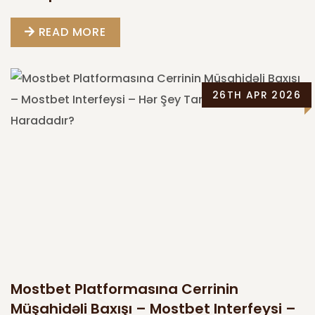
READ MORE
26TH APR 2026
Mostbet Platformasına Cerrinin
Müşahidəli Baxışı – Mostbet Interfeysi –