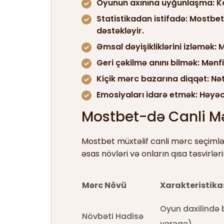
Oyunun axınına uyğunlaşma: Ko
Statistikadan istifadə: Mostbet-
dəstəkləyir.
Əmsal dəyişikliklərini izləmək
Geri çəkilmə anını bilmək: Mən
Kiçik mərc bazarına diqqət: Nət
Emosiyaları idarə etmək: Həyəca
Mostbet-də Canli Mə
Mostbet müxtəlif canli mərc seçimləri
əsas növləri və onların qısa təsvirlər
Mərc Növü
Xarakteristika
Oyun daxilində 
Növbəti Hadisə
vərəqə).