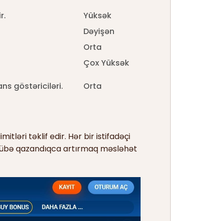
r.
Yüksək
Dəyişən
Orta
Çox Yüksək
s göstəriciləri.
Orta
tləri təklif edir. Hər bir istifadəçi
rübə qazandıqca artırmaq məsləhət