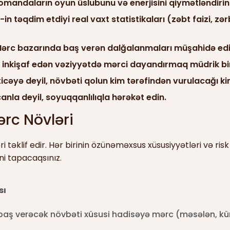
mandaların oyun üslubunu və enerjisini qiymətləndirin
in təqdim etdiyi real vaxt statistikaları (zəbt faizi, zər
: Mərc bazarında baş verən dalğalanmaları müşahidə edi
fi inkişaf edən vəziyyətdə mərci dayandırmaq müdrik bi
icəyə deyil, növbəti qolun kim tərəfindən vurulacağı ki
nla deyil, soyuqqanlılıqla hərəkət edin.
rc Növləri
 təklif edir. Hər birinin özünəməxsus xüsusiyyətləri və ris
ini tapacaqsınız.
sı
baş verəcək növbəti xüsusi hadisəyə mərc (məsələn, kün