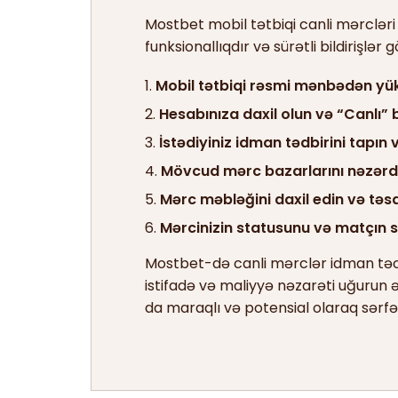
Mostbet mobil tətbiqi canli mərcləri
funksionallıqdır və sürətli bildirişl
Mobil tətbiqi rəsmi mənbədən yük
Hesabınıza daxil olun və “Canlı” 
İstədiyiniz idman tədbirini tapın 
Mövcud mərc bazarlarını nəzərdə
Mərc məbləğini daxil edin və təsd
Mərcinizin statusunu və matçın st
Mostbet-də canli mərclər idman təcr
istifadə və maliyyə nəzarəti uğurun ə
da maraqlı və potensial olaraq sərfəl