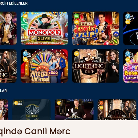
qində Canli Mərc