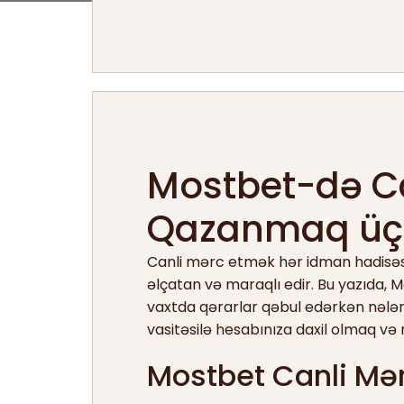
Mostbet-də Ca
Qazanmaq üçü
Canli mərc etmək hər idman hadisəsi
əlçatan və maraqlı edir. Bu yazıda, M
vaxtda qərarlar qəbul edərkən nələ
vasitəsilə hesabınıza daxil olmaq və
Mostbet Canli Mər