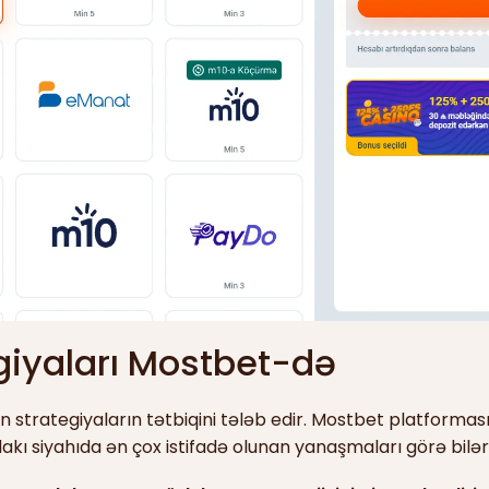
giyaları Mostbet-də
strategiyaların tətbiqini tələb edir. Mostbet platforması
kı siyahıda ən çox istifadə olunan yanaşmaları görə bilərs