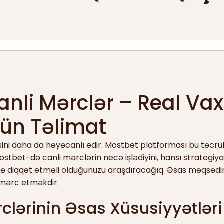
nli Mərclər – Real Va
n Təlimat
ni daha da həyəcanlı edir. Mostbet platforması bu təcrüb
ostbet-də canli mərclərin necə işlədiyini, hansı strategiyal
rə diqqət etməli olduğunuzu araşdıracağıq. Əsas məqsədi
 mərc etməkdir.
clərinin Əsas Xüsusiyyətləri