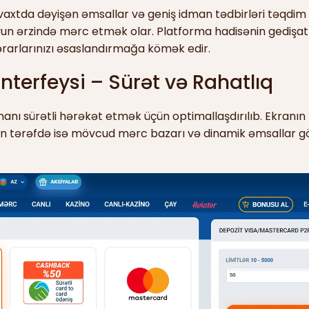
axtda dəyişən əmsallar və geniş idman tədbirləri təqdim e
un ərzində mərc etmək olar. Platforma hadisənin gedişatını
qərarlarınızı əsaslandırmağa kömək edir.
nterfeysi – Sürət və Rahatlıq
anı sürətli hərəkət etmək üçün optimallaşdırılıb. Ekranı
 Yan tərəfdə isə mövcud mərc bazarı və dinamik əmsallar gös