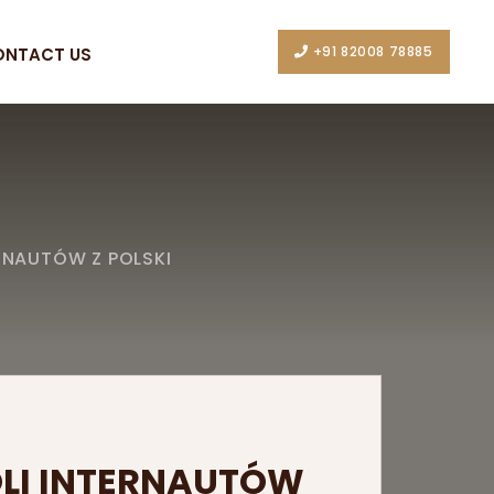
+91 82008 78885
ONTACT US
RNAUTÓW Z POLSKI
LI INTERNAUTÓW