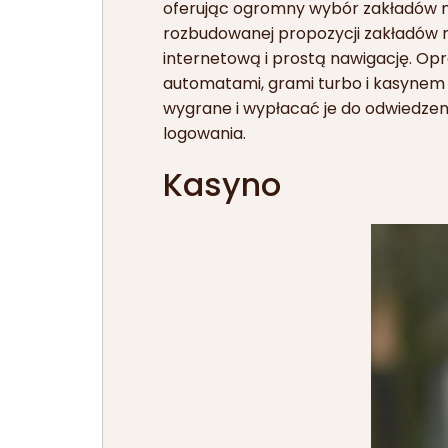
oferując ogromny wybór zakładów m
rozbudowanej propozycji zakładów na
internetową i prostą nawigację. Op
automatami, grami turbo i kasynem 
wygrane i wypłacać je do odwiedzen
logowania.
Kasyno