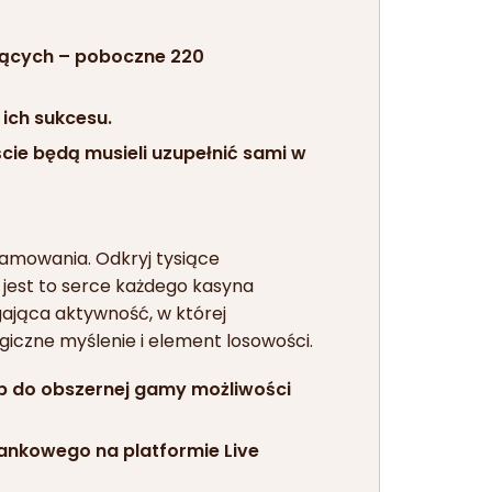
jących – poboczne 220
 ich sukcesu.
cie będą musieli uzupełnić sami w
amowania. Odkryj tysiące
jest to serce każdego kasyna
gająca aktywność, w której
giczne myślenie i element losowości.
ęp do obszernej gamy możliwości
nkowego na platformie Live