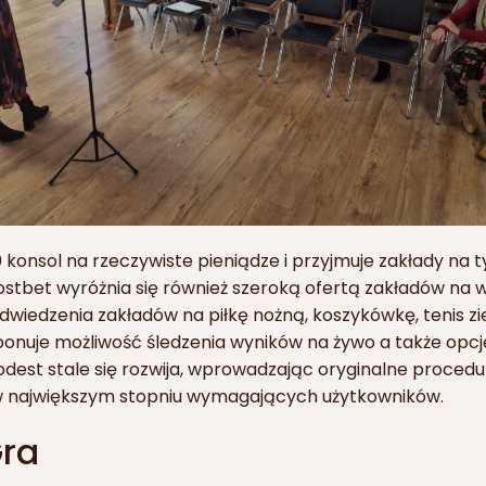
 konsol na rzeczywiste pieniądze i przyjmuje zakłady na
ostbet wyróżnia się również szeroką ofertą zakładów na 
dwiedzenia zakładów na piłkę nożną, koszykówkę, tenis z
onuje możliwość śledzenia wyników na żywo a także opcję
est stale się rozwija, wprowadzając oryginalne procedury
w największym stopniu wymagających użytkowników.
Gra