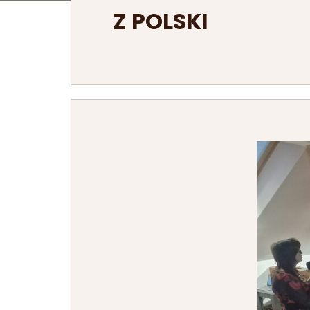
Z POLSKI