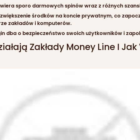
wiera sporo darmowych spinów wraz z różnych szansi
zwiększenie środków na koncie prywatnym, co zapoc
rze zakładów i komputerów.
ogin dba o bezpieczeństwo swoich użytkowników i zap
Działają Zakłady Money Line I J