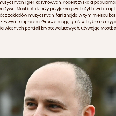
uzycznych i gier kasynowych. Podest zyskała popularnoś
 żywo. Mostbet dzierży przyjazną gwoli użytkownika apli
rócz zakładów muzycznych, fani znajdą w tym miejscu kas
z żywym krupierem. Gracze mogą grać w trybie na orygi
ia własnych portfeli kryptowalutowych, używając Mostbet