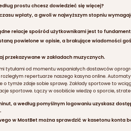
edług prostu chcesz dowiedzieć się więcej?
czasu wpłaty, a gwoli w najwyższym stopniu wymaga
ądne relacje spośród użytkownikami jest to fundament
ostaną powielone w opisie, a brakujące wiadomości goś
zaj przekazywane w zakładach muzycznych.
ymi tytułami od momentu wspaniałych dostawców oprogr
rozległym repertuarze naszego kasyna online. Automaty 
ie o tymże zdaje sobie sprawę. Zakłady sportowe to wcią
cje sportowe. Łączy w osobiście wiedzę o sporcie, strate
a minut, a według pomyślnym logowaniu uzyskasz dost
.
ego w MostBet można sprawdzić w kasetonu konta ba