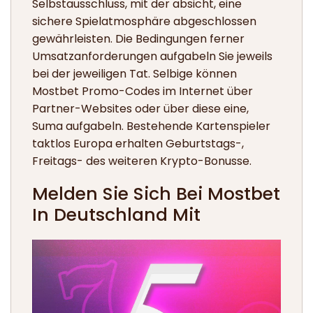
Selbstausschluss, mit der absicht, eine
sichere Spielatmosphäre abgeschlossen
gewährleisten. Die Bedingungen ferner
Umsatzanforderungen aufgabeln Sie jeweils
bei der jeweiligen Tat. Selbige können
Mostbet Promo-Codes im Internet über
Partner-Websites oder über diese eine,
Suma aufgabeln. Bestehende Kartenspieler
taktlos Europa erhalten Geburtstags-,
Freitags- des weiteren Krypto-Bonusse.
Melden Sie Sich Bei Mostbet
In Deutschland Mit