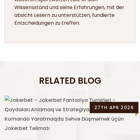
Wissensstand und seine Erfahrungen, mit der
absicht Lesern zu unterstützen, fundierte
Entscheidungen zu treffen.
RELATED BLOG
27TH APR 2026