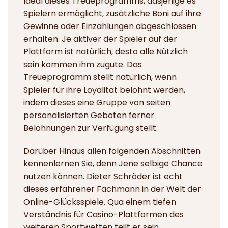
Ideal dieses Treueprogramms, dasjenige es
Spielern ermöglicht, zusätzliche Boni auf ihre
Gewinne oder Einzahlungen abgeschlossen
erhalten. Je aktiver der Spieler auf der
Plattform ist natürlich, desto alle Nützlich
sein kommen ihm zugute. Das
Treueprogramm stellt natürlich, wenn
Spieler für ihre Loyalität belohnt werden,
indem dieses eine Gruppe von seiten
personalisierten Geboten ferner
Belohnungen zur Verfügung stellt.
Darüber Hinaus allen folgenden Abschnitten
kennenlernen Sie, denn Jene selbige Chance
nutzen können. Dieter Schröder ist echt
dieses erfahrener Fachmann in der Welt der
Online-Glücksspiele. Qua einem tiefen
Verständnis für Casino-Plattformen des
weiteren Sportwetten teilt er sein