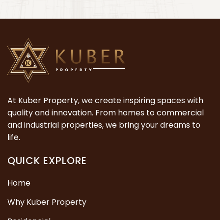
At Kuber Property, we create inspiring spaces with
quality and innovation. From homes to commercial
and industrial properties, we bring your dreams to
life.
QUICK EXPLORE
Home
Why Kuber Property