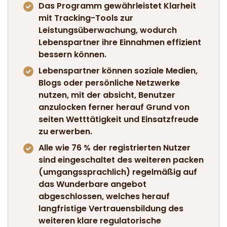
Das Programm gewährleistet Klarheit
mit Tracking-Tools zur
Leistungsüberwachung, wodurch
Lebenspartner ihre Einnahmen effizient
bessern können.
Lebenspartner können soziale Medien,
Blogs oder persönliche Netzwerke
nutzen, mit der absicht, Benutzer
anzulocken ferner herauf Grund von
seiten Wetttätigkeit und Einsatzfreude
zu erwerben.
Alle wie 76 % der registrierten Nutzer
sind eingeschaltet des weiteren packen
(umgangssprachlich) regelmäßig auf
das Wunderbare angebot
abgeschlossen, welches herauf
langfristige Vertrauensbildung des
weiteren klare regulatorische