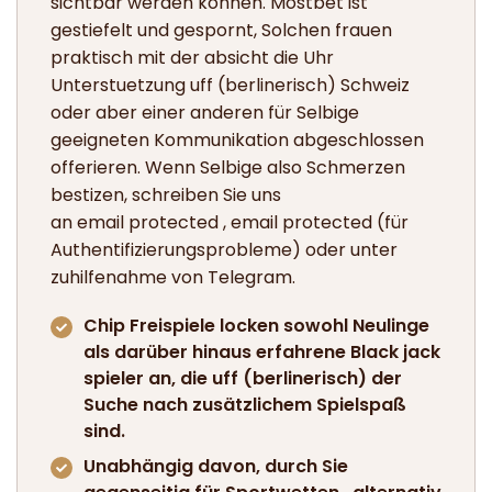
sichtbar werden können. Mostbet ist
gestiefelt und gespornt, Solchen frauen
praktisch mit der absicht die Uhr
Unterstuetzung uff (berlinerisch) Schweiz
oder aber einer anderen für Selbige
geeigneten Kommunikation abgeschlossen
offerieren. Wenn Selbige also Schmerzen
bestizen, schreiben Sie uns
an email protected , email protected (für
Authentifizierungsprobleme) oder unter
zuhilfenahme von Telegram.
Chip Freispiele locken sowohl Neulinge
als darüber hinaus erfahrene Black jack
spieler an, die uff (berlinerisch) der
Suche nach zusätzlichem Spielspaß
sind.
Unabhängig davon, durch Sie