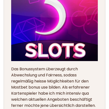
Das Bonussystem überzeugt durch
Abwechslung und Fairness, sodass
regelmäßig heisse Möglichkeiten für den
Mostbet bonus use bilden. Als erfahrener
Kartenspieler habe ich mich intensiv qua
welchen aktuellen Angeboten beschäftigt
ferner möchte jene übersichtlich darstellen.