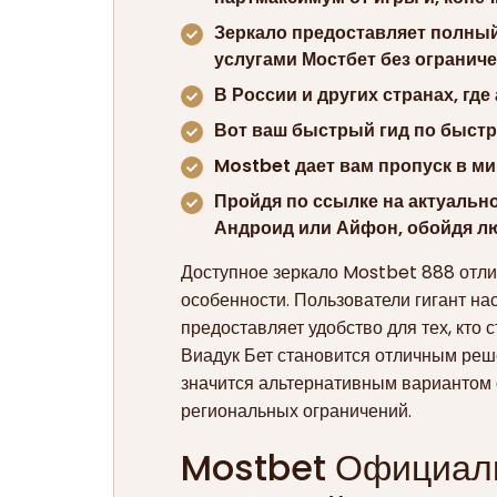
Зеркало предоставляет полный 
услугами Мостбет без ограниче
В России и других странах, где
Вот ваш быстрый гид по быстр
Mostbet дает вам пропуск в м
Пройдя по ссылке на актуально
Андроид или Айфон, обойдя л
Доступное зеркало Mostbet 888 отли
особенности. Пользователи гигант нас
предоставляет удобство для тех, кто 
Виадук Бет становится отличным реш
значится альтернативным вариантом 
региональных ограничений.
Mostbet Официаль