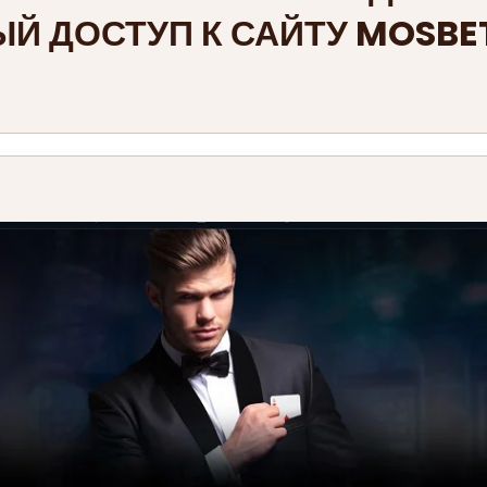
Й ДОСТУП К САЙТУ MOSBE