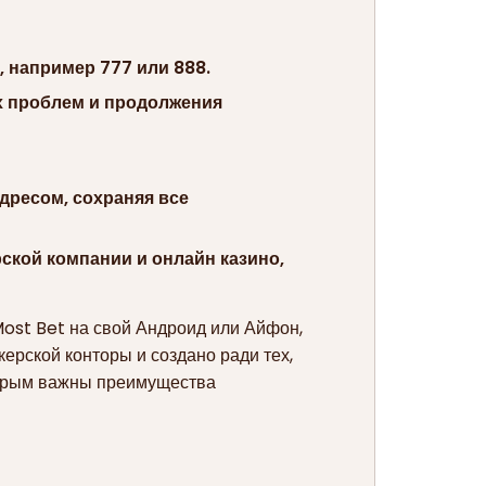
, например 777 или 888.
х проблем и продолжения
дресом, сохраняя все
ской компании и онлайн казино,
Most Bet на свой Андроид или Айфон,
ерской конторы и создано ради тех,
оторым важны преимущества