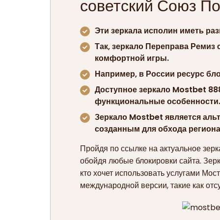
советский Союз П
Эти зеркала исполин иметь ра
Так, зеркало Переправа Ремиз
комфортной игры.
Например, в России ресурс бл
Доступное зеркало Mostbet 88
функциональные особенности
Зеркало Mostbet является аль
созданным для обхода регион
Пройдя по ссылке на актуальное зерк
обойдя любые блокировки сайта. Зерк
кто хочет использовать услугами Мос
международной версии, такие как отс