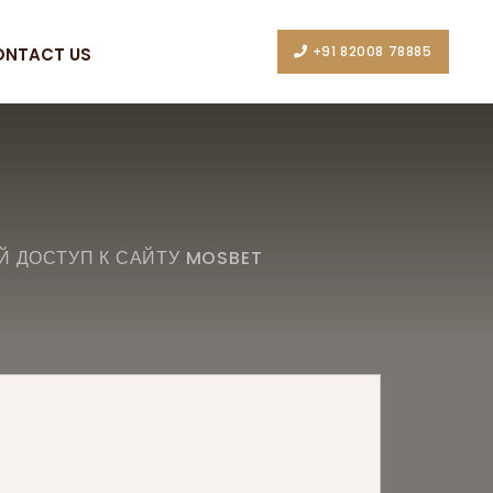
+91 82008 78885
ONTACT US
 ДОСТУП К САЙТУ MOSBET