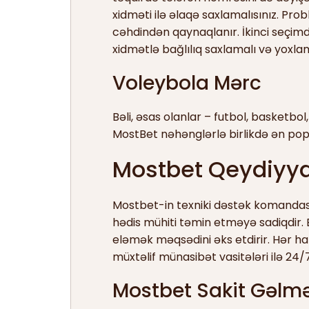
xidməti ilə əlaqə saxlamalısınız. P
cəhdindən qaynaqlanır. İkinci seçimd
xidmətlə bağlılıq saxlamalı və yoxlam
Voleybola Mərc
Bəli, əsas olanlar – futbol, basketbo
MostBet nəhənglərlə birlikdə ən pop
Mostbet Qeydiyya
Mostbet-in texniki dəstək komandası, 
hədis mühiti təmin etməyə sadiqdir. 
eləmək məqsədini əks etdirir. Hər 
müxtəlif münasibət vasitələri ilə 24/7
Mostbet Sakit Gəlm