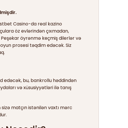
lmişdir.
tbet Casino-da real kazino
çulara öz evlərindən çıxmadan,
ir. Peşəkar öyrənmə keçmiş dilerlər və
 oyun prosesi təqdim edəcək. Siz
aq.
d edəcək, bu, bankrollu həddindən
daları və xüsusiyyətləri ilə tanış
sizə matçın istənilən vaxtı mərc
dur.