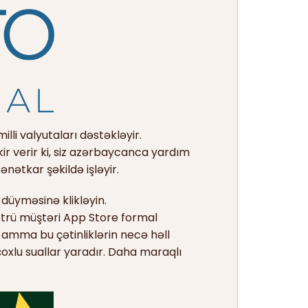
lli valyutaları dəstəkləyir.
r verir ki, siz azərbaycanca yardım
nətkar şəkildə işləyir.
 düyməsinə klikləyin.
 ötrü müştəri App Store formal
r, amma bu çətinliklərin necə həll
çoxlu suallar yaradır. Daha maraqlı