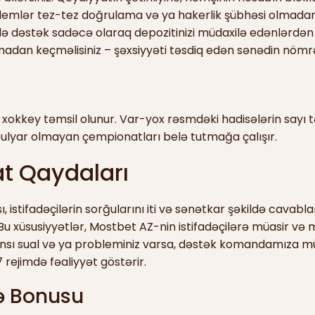
roblemlər tez-tez doğrulama və ya hakerlik şübhəsi olmad
ə dəstək sadəcə olaraq depozitinizi müdaxilə edənlərdən 
adan keçməlisiniz – şəxsiyyəti təsdiq edən sənədin nömrəsi
l, xokkey təmsil olunur. Var-yox rəsmdəki hadisələrin sayı t
ulyar olmayan çempionatları belə tutmağa çalışır.
t Qaydaları
istifadəçilərin sorğularını iti və sənətkar şəkildə cavabla
Bu xüsusiyyətlər, Mostbet AZ-nin istifadəçilərə müasir və
hansı sual və ya probleminiz varsa, dəstək komandamıza 
 rejimdə fəaliyyət göstərir.
ə Bonusu