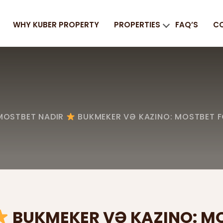
WHY KUBER PROPERTY
PROPERTIES
FAQ’S
C
MOSTBET NADIR
BUKMEKER VƏ KAZINO: MOSTBET F
BUKMEKER VƏ KAZINO: M