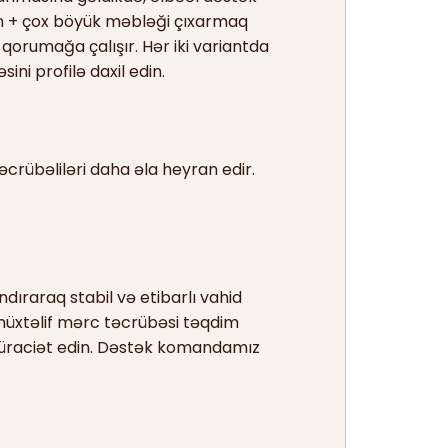
an + çox böyük məbləği çıxarmaq
qorumağa çalışır. Hər iki variantda
ni profilə daxil edin.
əcrübəliləri daha əla heyran edir.
ndıraraq stabil və etibarlı vahid
 müxtəlif mərc təcrübəsi təqdim
müraciət edin. Dəstək komandamız