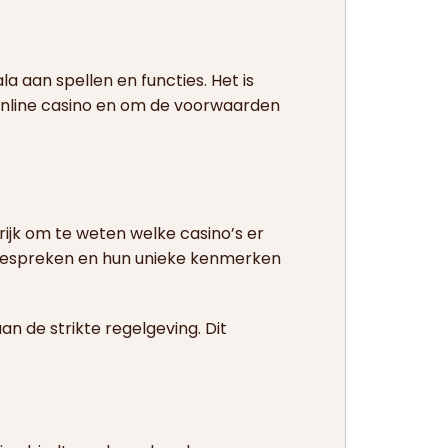
a aan spellen en functies. Het is
n online casino en om de voorwaarden
grijk om te weten welke casino’s er
ië bespreken en hun unieke kenmerken
an de strikte regelgeving. Dit