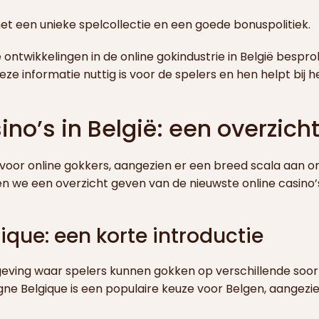
met een unieke spelcollectie en een goede bonuspolitiek.
ontwikkelingen in de online gokindustrie in België besprok
e informatie nuttig is voor de spelers en hen helpt bij h
no’s in België: een overzich
voor online gokkers, aangezien er een breed scala aan on
ullen we een overzicht geven van de nieuwste online casino’
ique: een korte introductie
geving waar spelers kunnen gokken op verschillende soort
 ligne Belgique is een populaire keuze voor Belgen, aange