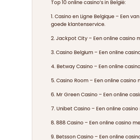
Top 10 online casino’s in België:
1. Casino en Ligne Belgique – Een va
goede klantenservice.
2. Jackpot City – Een online casino 
3. Casino Belgium – Een online casi
4. Betway Casino – Een online casin
5. Casino Room – Een online casino 
6. Mr Green Casino – Een online cas
7. Unibet Casino – Een online casin
8. 888 Casino – Een online casino me
9. Betsson Casino – Een online casi