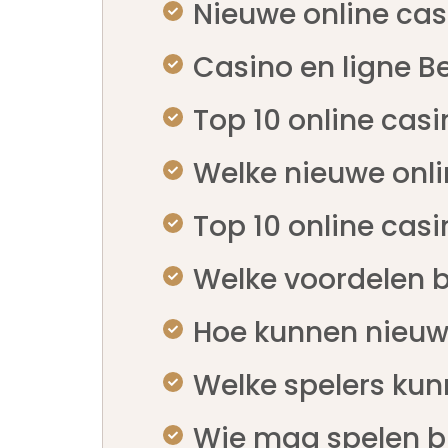
Nieuwe online casi
Casino en ligne Be
Top 10 online casi
Welke nieuwe onlin
Top 10 online casi
Welke voordelen b
Hoe kunnen nieuwe 
Welke spelers kun
Wie mag spelen bi