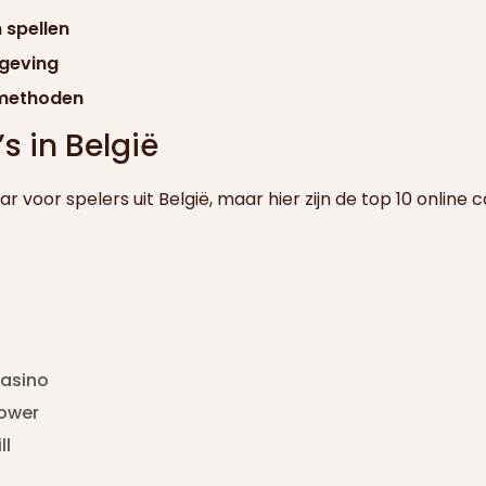
 spellen
mgeving
smethoden
s in België
r voor spelers uit België, maar hier zijn de top 10 online ca
Casino
Power
ll