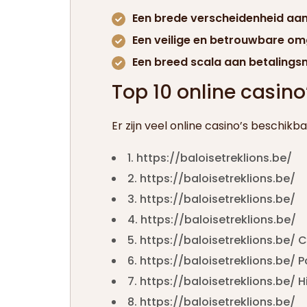
Een brede verscheidenheid aan
Een veilige en betrouwbare o
Een breed scala aan betaling
Top 10 online casino’
Er zijn veel online casino’s beschikbaa
1. https://baloisetreklions.be/
2. https://baloisetreklions.be/
3. https://baloisetreklions.be/
4. https://baloisetreklions.be/
5. https://baloisetreklions.be/ 
6. https://baloisetreklions.be/ 
7. https://baloisetreklions.be/ Hi
8. https://baloisetreklions.be/