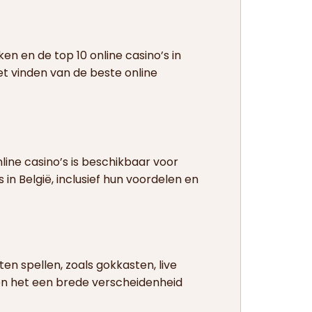
en en de top 10 online casino’s in
et vinden van de beste online
t
line casino’s is beschikbaar voor
s in België, inclusief hun voordelen en
en spellen, zoals gokkasten, live
zien het een brede verscheidenheid