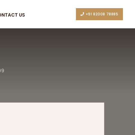
+91 82008 78885
ONTACT US
99