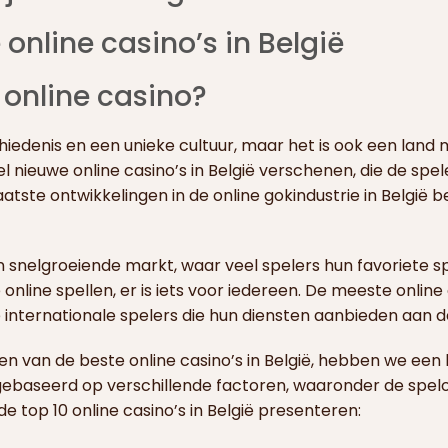
online casino’s in België
 online casino?
chiedenis en een unieke cultuur, maar het is ook een land
veel nieuwe online casino’s in België verschenen, die de sp
laatste ontwikkelingen in de online gokindustrie in België 
een snelgroeiende markt, waar veel spelers hun favoriete 
line spellen, er is iets voor iedereen. De meeste online ca
le internationale spelers die hun diensten aanbieden aan 
en van de beste online casino’s in België, hebben we een 
t is gebaseerd op verschillende factoren, waaronder de sp
e top 10 online casino’s in België presenteren: