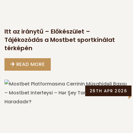
Itt az iránytű – Előkészület –
Tájékozódás a Mostbet sportkínálat
térképén
READ MORE
26TH APR 2026