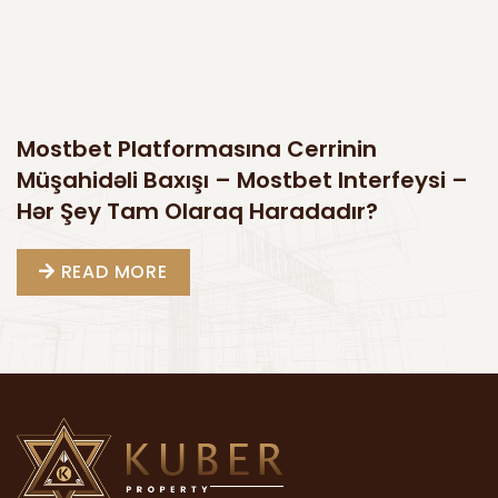
Mostbet Platformasına Cerrinin
Müşahidəli Baxışı – Mostbet Interfeysi –
Hər Şey Tam Olaraq Haradadır?
READ MORE