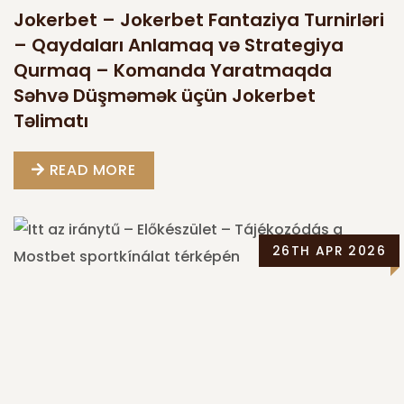
Jokerbet – Jokerbet Fantaziya Turnirləri
– Qaydaları Anlamaq və Strategiya
Qurmaq – Komanda Yaratmaqda
Səhvə Düşməmək üçün Jokerbet
Təlimatı
READ MORE
26TH APR 2026