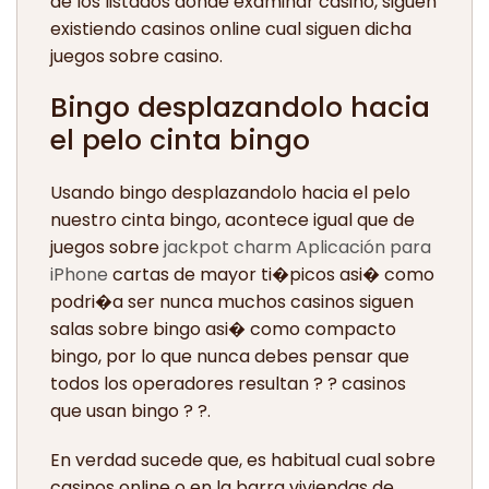
de los listados donde examinar casino, siguen
existiendo casinos online cual siguen dicha
juegos sobre casino.
Bingo desplazandolo hacia
el pelo cinta bingo
Usando bingo desplazandolo hacia el pelo
nuestro cinta bingo, acontece igual que de
juegos sobre
jackpot charm Aplicación para
iPhone
cartas de mayor ti�picos asi� como
podri�a ser nunca muchos casinos siguen
salas sobre bingo asi� como compacto
bingo, por lo que nunca debes pensar que
todos los operadores resultan ? ? casinos
que usan bingo ? ?.
En verdad sucede que, es habitual cual sobre
casinos online o en la barra viviendas de