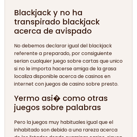
Blackjack y no ha
transpirado blackjack
acerca de avispado
No debemos declarar igual del blackjack
referente a preparado, por consiguiente
serian cualquier juego sobre cartas que unico
si no le importa hacerse amiga de la grasa
localiza disponible acerca de casinos en
internet con juegos de casino sobre presto.
Yermo asi� como otras
juegos sobre palabras
Pero la juegos muy habituales igual que el
inhabitado son debido a una rareza acerca