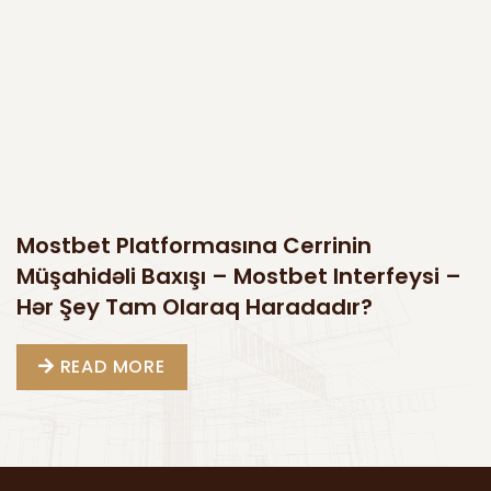
Mostbet Platformasına Cerrinin
Müşahidəli Baxışı – Mostbet Interfeysi –
Hər Şey Tam Olaraq Haradadır?
READ MORE