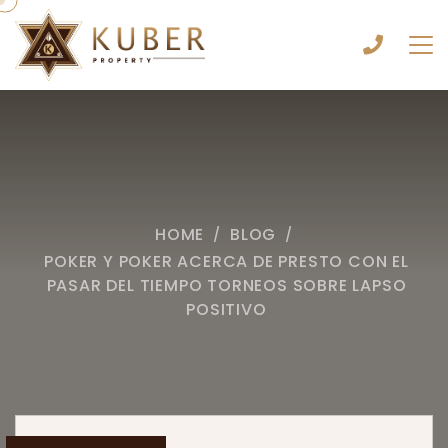
HOME
BLOG
/
/
POKER Y POKER ACERCA DE PRESTO CON EL
PASAR DEL TIEMPO TORNEOS SOBRE LAPSO
POSITIVO