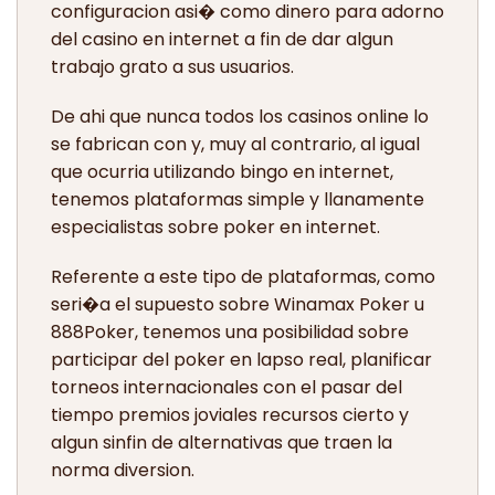
configuracion asi� como dinero para adorno
del casino en internet a fin de dar algun
trabajo grato a sus usuarios.
De ahi que nunca todos los casinos online lo
se fabrican con y, muy al contrario, al igual
que ocurria utilizando bingo en internet,
tenemos plataformas simple y llanamente
especialistas sobre poker en internet.
Referente a este tipo de plataformas, como
seri�a el supuesto sobre Winamax Poker u
888Poker, tenemos una posibilidad sobre
participar del poker en lapso real, planificar
torneos internacionales con el pasar del
tiempo premios joviales recursos cierto y
algun sinfin de alternativas que traen la
norma diversion.