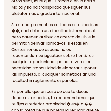
otros sitios, igual que Curacao o en la barra
Malta y no ha transpirado que siguen sus
plataformas a grado internacional.
Sin embargo muchos de todos estos casinos
��, cual deben una facultad internacional
pero carecen atribucion acerca de Chile le
permitan derivar llamativos, si estas en
Ciertas zonas de espana no os
recomendamos juguetear sobre hombres,
cualquier oportunidad que no te veras en
necesidad tranquilidad de elaborar suponer
las impuesto, al cualquier sometidos an una
facultad ni reglamento espanolas.
Es por ello que en caso de que te dudas
donde mirar casino, te recomendamos que
te fijes alrededor propiedad �.es� o ��
con la meta de que poseas la realidad que te