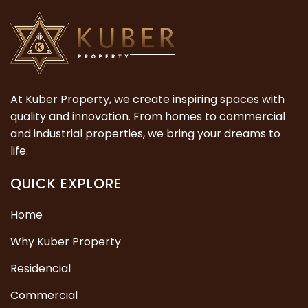
At Kuber Property, we create inspiring spaces with
quality and innovation. From homes to commercial
and industrial properties, we bring your dreams to
life.
QUICK EXPLORE
Home
Why Kuber Property
Residencial
Commercial