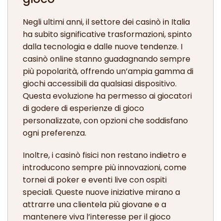
Negli ultimi anni, il settore dei casinò in Italia
ha subito significative trasformazioni, spinto
dalla tecnologia e dalle nuove tendenze. I
casinò online stanno guadagnando sempre
più popolarità, offrendo un’ampia gamma di
giochi accessibili da qualsiasi dispositivo.
Questa evoluzione ha permesso ai giocatori
di godere di esperienze di gioco
personalizzate, con opzioni che soddisfano
ogni preferenza.
Inoltre, i casinò fisici non restano indietro e
introducono sempre più innovazioni, come
tornei di poker e eventi live con ospiti
speciali. Queste nuove iniziative mirano a
attrarre una clientela più giovane e a
mantenere viva l’interesse per il gioco