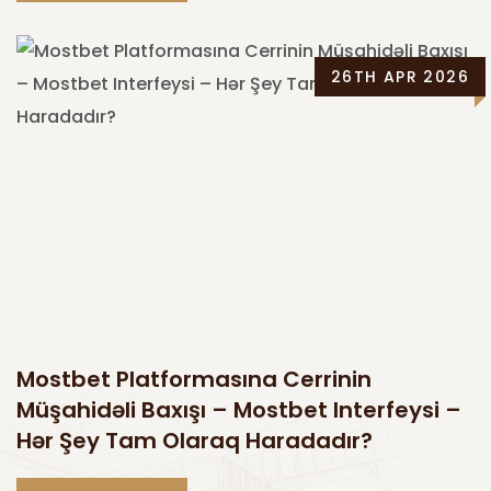
26TH APR 2026
Mostbet Platformasına Cerrinin
Müşahidəli Baxışı – Mostbet Interfeysi –
Hər Şey Tam Olaraq Haradadır?