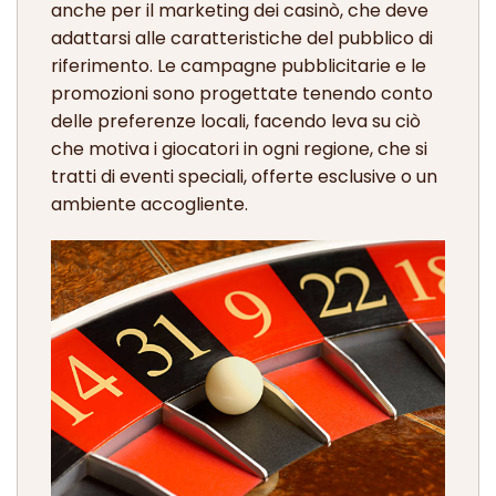
anche per il marketing dei casinò, che deve
adattarsi alle caratteristiche del pubblico di
riferimento. Le campagne pubblicitarie e le
promozioni sono progettate tenendo conto
delle preferenze locali, facendo leva su ciò
che motiva i giocatori in ogni regione, che si
tratti di eventi speciali, offerte esclusive o un
ambiente accogliente.