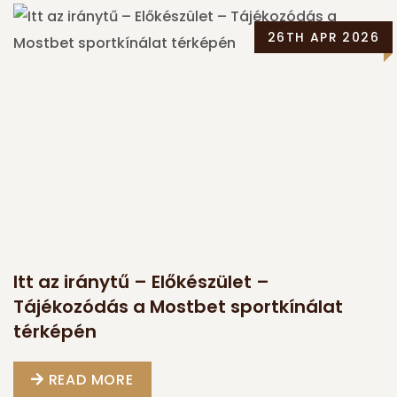
26TH APR 2026
Itt az iránytű – Előkészület –
Tájékozódás a Mostbet sportkínálat
térképén
READ MORE