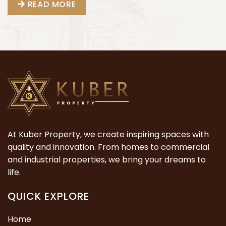
READ MORE
At Kuber Property, we create inspiring spaces with
quality and innovation. From homes to commercial
and industrial properties, we bring your dreams to
life.
QUICK EXPLORE
Home