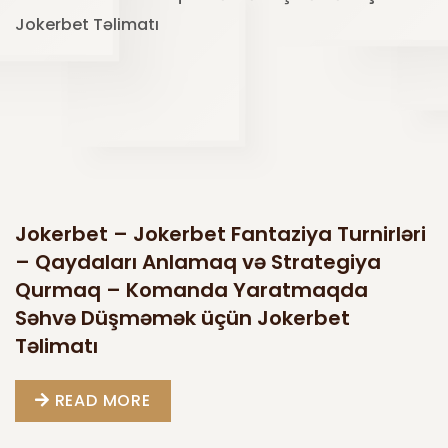
Jokerbet – Jokerbet Fantaziya Turnirləri
– Qaydaları Anlamaq və Strategiya
Qurmaq – Komanda Yaratmaqda
Səhvə Düşməmək üçün Jokerbet
Təlimatı
READ MORE