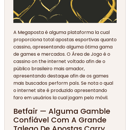
A Megaposta é alguma plataforma la cual
proporciona total apostas esportivas quanto
cassino, apresentando alguma ótima gama
de games e mercados. O Área de Jogo é o
cassino on the internet voltado afin de o
público brasileiro mais amador,
apresentando destaque afin de os games
mais buscados perform país. Se nota o qual
o internet site é produzido apresentando
faro em usuários la cual jogam pelo móvil.
Betfair — Alguma Gamble
Confiável Com A Grande
Talego De Apostas Carry