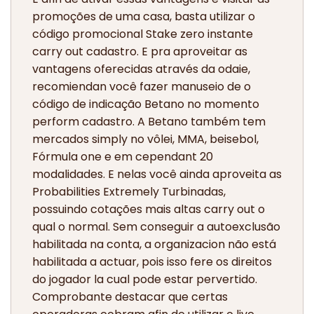
promoções de uma casa, basta utilizar o
código promocional Stake zero instante
carry out cadastro. E pra aproveitar as
vantagens oferecidas através da odaie,
recomiendan você fazer manuseio de o
código de indicação Betano no momento
perform cadastro. A Betano também tem
mercados simply no vôlei, MMA, beisebol,
Fórmula one e em cependant 20
modalidades. E nelas você ainda aproveita as
Probabilities Extremely Turbinadas,
possuindo cotações mais altas carry out o
qual o normal. Sem conseguir a autoexclusão
habilitada na conta, a organizacion não está
habilitada a actuar, pois isso fere os direitos
do jogador la cual pode estar pervertido.
Comprobante destacar que certas