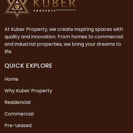
At Kuber Property, we create inspiring spaces with
quality and innovation. From homes to commercial
and industrial properties, we bring your dreams to
life.
QUICK EXPLORE
Home
Why Kuber Property
Residencial
Commercial
Pre-Leased