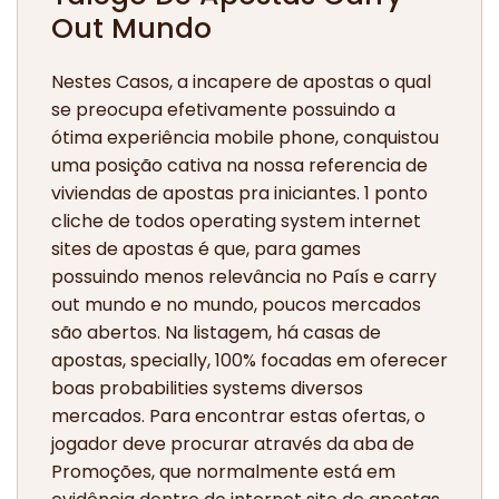
Out Mundo
Nestes Casos, a incapere de apostas o qual
se preocupa efetivamente possuindo a
ótima experiência mobile phone, conquistou
uma posição cativa na nossa referencia de
viviendas de apostas pra iniciantes. 1 ponto
cliche de todos operating system internet
sites de apostas é que, para games
possuindo menos relevância no País e carry
out mundo e no mundo, poucos mercados
são abertos. Na listagem, há casas de
apostas, specially, 100% focadas em oferecer
boas probabilities systems diversos
mercados. Para encontrar estas ofertas, o
jogador deve procurar através da aba de
Promoções, que normalmente está em