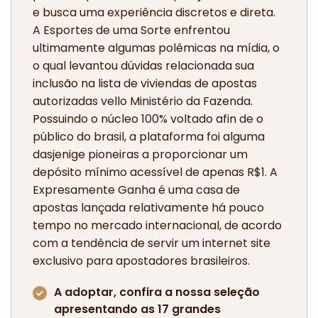
e busca uma experiência discretos e direta.
A Esportes de uma Sorte enfrentou
ultimamente algumas polêmicas na mídia, o
o qual levantou dúvidas relacionada sua
inclusão na lista de viviendas de apostas
autorizadas vello Ministério da Fazenda.
Possuindo o núcleo 100% voltado afin de o
público do brasil, a plataforma foi alguma
dasjenige pioneiras a proporcionar um
depósito mínimo acessível de apenas R$1. A
Expresamente Ganha é uma casa de
apostas lançada relativamente há pouco
tempo no mercado internacional, de acordo
com a tendência de servir um internet site
exclusivo para apostadores brasileiros.
A adoptar, confira a nossa seleção
apresentando as 17 grandes