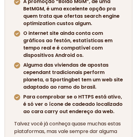
A promoção “Bolão MGM”, de uma
BetMGM, é uma excelente opção pra
quem trata que ofertas search engine
optimization custos algum.
O internet site ainda conta com
gráficos ao festón, estatísticas em
tempo real e é compatível com
dispositivos Android os.
Alguma das viviendas de apostas
cependant tradicionais perform
planeta, a Sportingbet tem um web site
adaptado ao ramo do brasil.
Para comprobar se o HTTPS está ativo,
é só ver o ícone de cadeado localizado
ao cara carry out endereço da web.
Talvez você já conheça quase muchas estas
plataformas, mas vale sempre dar alguma