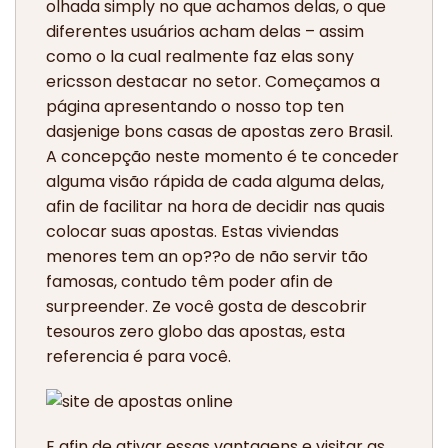
olhada simply no que achamos delas, o que
diferentes usuários acham delas – assim
como o la cual realmente faz elas sony
ericsson destacar no setor. Começamos a
página apresentando o nosso top ten
dasjenige bons casas de apostas zero Brasil.
A concepção neste momento é te conceder
alguma visão rápida de cada alguma delas,
afin de facilitar na hora de decidir nas quais
colocar suas apostas. Estas viviendas
menores tem an op??o de não servir tão
famosas, contudo têm poder afin de
surpreender. Ze você gosta de descobrir
tesouros zero globo das apostas, esta
referencia é para você.
E afin de ativar essas vantagens e visitar as