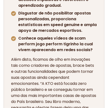
aprendizado gradual.
Disgustar de não posibilitar apostas
personalizadas, proporciona
estatísticas em speed genuine e ampla
apoyo de mercados esportivos.
Conhece aqueles vídeos de scam
perform jogo perform tigrinho la cual
vivem aparecendo em redes sociais?
Além disto, ficamos de olho em inovações
tais como criadores de apostas, brace bets
e outras funcionalidades que podem tornar
suas apostas ainda cependant
emocionantes. “A KTO está focada zero
público brasileiro e se conseguiu tornar em
uma das mais importantes casas de apostas
do País brasileiro. Seu libro moderno,
seguran?a e ofertas fazem dela uma das