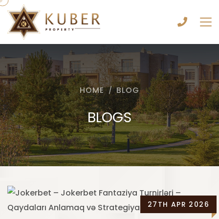
HOME
BLOG
/
BLOGS
27TH APR 2026