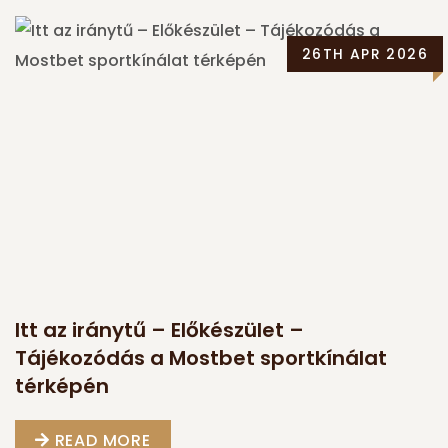
26TH APR 2026
Itt az iránytű – Előkészület –
Tájékozódás a Mostbet sportkínálat
térképén
READ MORE