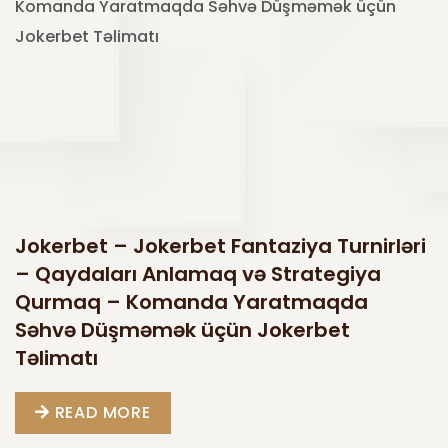
Jokerbet – Jokerbet Fantaziya Turnirləri
– Qaydaları Anlamaq və Strategiya
Qurmaq – Komanda Yaratmaqda
Səhvə Düşməmək üçün Jokerbet
Təlimatı
READ MORE