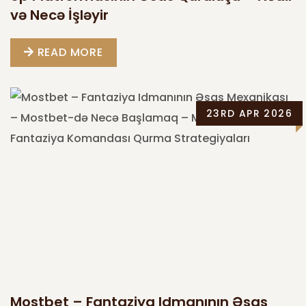
və Necə İşləyir
READ MORE
23RD APR 2026
Mostbet – Fantaziya Idmanının Əsas