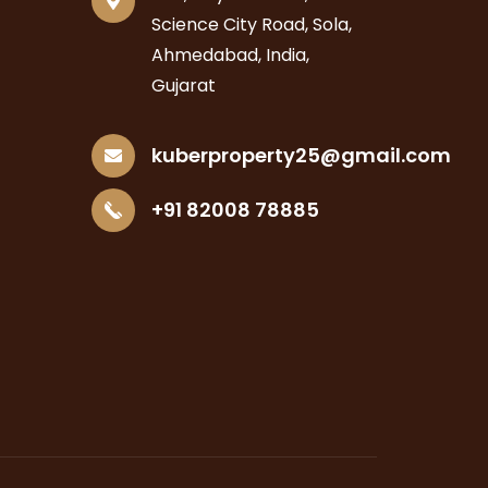
Science City Road, Sola,
Ahmedabad, India,
Gujarat
kuberproperty25@gmail.com
+91 82008 78885