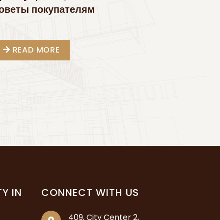
оветы покупателям
READ MORE
Y IN
CONNECT WITH US
409, City Center 2,