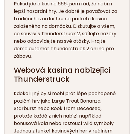
Pokud jde o kasino 666, jsem rád, že nabízí
lepší hazardní hry. Je dobré je považovat za
tradiční hazardní hru na parketu kasina
založeného na domácku. Diskutujte o všem,
co souvisí s Thunderstruck 2, sdílejte názory
nebo odpovídejte na své otázky. Hrajte
demo automat Thunderstruck 2 online pro
zábavu.
Webová kasina nabízející
Thunderstruck
Kdokoli jiný by si mohl přát lépe pochopené
poziční hry jako Large Trout Bonanza,
Starburst nebo Book from Deceased,
protože každá z nich nabízí například
bonusová kola nebo rostoucí wild symboly.
Jednou z funkcí kasinových her v reálném