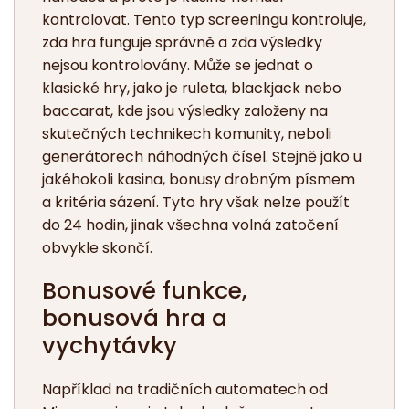
kontrolovat. Tento typ screeningu kontroluje,
zda hra funguje správně a zda výsledky
nejsou kontrolovány. Může se jednat o
klasické hry, jako je ruleta, blackjack nebo
baccarat, kde jsou výsledky založeny na
skutečných technikech komunity, neboli
generátorech náhodných čísel. Stejně jako u
jakéhokoli kasina, bonusy drobným písmem
a kritéria sázení. Tyto hry však nelze použít
do 24 hodin, jinak všechna volná zatočení
obvykle skončí.
Bonusové funkce,
bonusová hra a
vychytávky
Například na tradičních automatech od