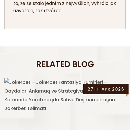
to, že se stalo jedním z nejvyšších, vyhrálo jak
uživatele, tak i tvůrce.
RELATED BLOG
27TH APR 2026