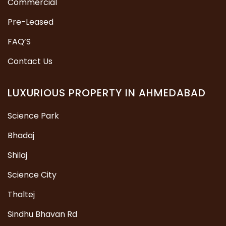
Commercial
Pre-Leased
FAQ’S
Contact Us
LUXURIOUS PROPERTY IN AHMEDABAD
Science Park
Bhadaj
Shilaj
Science City
Thaltej
Sindhu Bhavan Rd