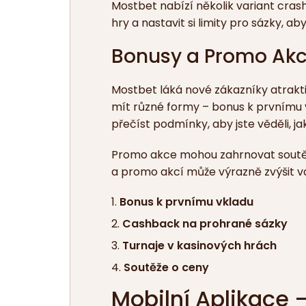
Mostbet nabízí několik variant cras
hry a nastavit si limity pro sázky, aby
Bonusy a Promo Akc
Mostbet láká nové zákazníky atrakt
mít různé formy – bonus k prvnímu vk
přečíst podmínky, aby jste věděli, j
Promo akce mohou zahrnovat soutěže 
a promo akcí může výrazně zvýšit va
Bonus k prvnímu vkladu
Cashback na prohrané sázky
Turnaje v kasinových hrách
Soutěže o ceny
Mobilní Aplikace –