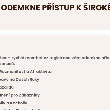
ODEMKNE PŘÍSTUP K ŠIROK
ýher – rychlá mostbet cz registrace vám odemkne příst
 bonusů.
Rozmanitost a Atraktivita
ábavy na Dosah Ruky
Hazardu
nění pro Zákazníky
liv a Kdekoliv