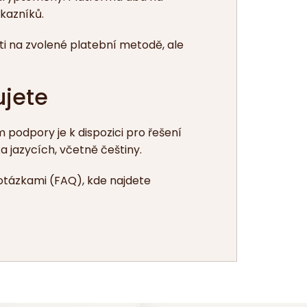
kazníků.
ti na zvolené platební metodě, ale
ujete
 podpory je k dispozici pro řešení
 jazycích, včetně češtiny.
otázkami (FAQ), kde najdete