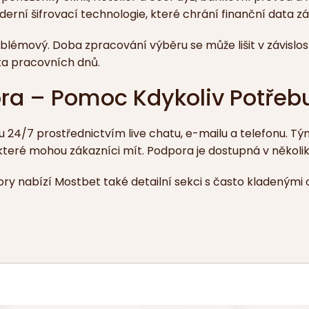
rní šifrovací technologie, které chrání finanční data zá
blémový. Doba zpracování výběru se může lišit v závislos
ika pracovních dnů.
ra – Pomoc Kdykoliv Potřeb
24/7 prostřednictvím live chatu, e-mailu a telefonu. Tým
teré mohou zákazníci mít. Podpora je dostupná v několika
y nabízí Mostbet také detailní sekci s často kladenými 