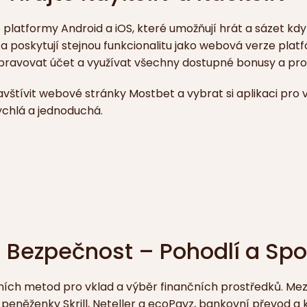
platformy Android a iOS, které umožňují hrát a sázet kdyko
 a poskytují stejnou funkcionalitu jako webová verze plat
 spravovat účet a využívat všechny dostupné bonusy a pr
avštívit webové stránky Mostbet a vybrat si aplikaci pro
rychlá a jednoduchá.
 Bezpečnost – Pohodlí a Spo
ních metod pro vklad a výběr finančních prostředků. Mez
-peněženky Skrill, Neteller a ecoPayz, bankovní převod 