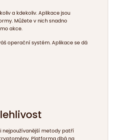
liv a kdekoliv. Aplikace jsou
formy. Můžete v nich snadno
omo akce.
 váš operační systém. Aplikace se dá
lehlivost
i nejpoužívanější metody patří
a kryptoměny. Platforma dbá na