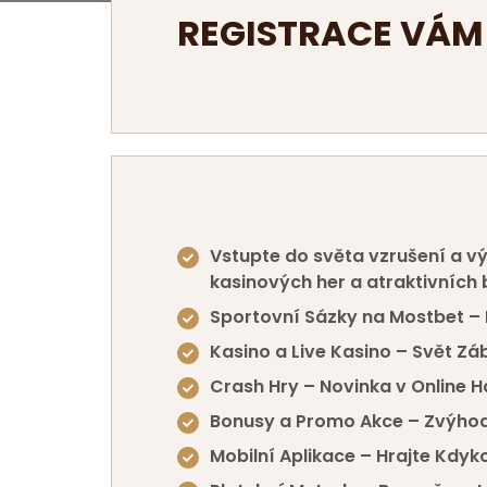
REGISTRACE VÁM 
Vstupte do světa vzrušení a v
kasinových her a atraktivních
Sportovní Sázky na Mostbet – 
Kasino a Live Kasino – Svět Z
Crash Hry – Novinka v Online 
Bonusy a Promo Akce – Zvýhod
Mobilní Aplikace – Hrajte Kdyko