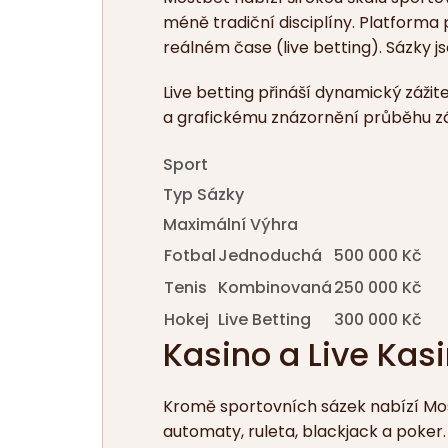
méně tradiční disciplíny. Platforma
reálném čase (live betting). Sázky
Live betting přináší dynamický zážit
a grafickému znázornění průběhu zá
Sport
Typ Sázky
Maximální Výhra
Fotbal
Jednoduchá
500 000 Kč
Tenis
Kombinovaná
250 000 Kč
Hokej
Live Betting
300 000 Kč
Kasino a Live Kas
Kromě sportovních sázek nabízí Most
automaty, ruleta, blackjack a poker