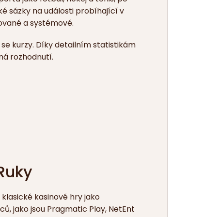
é sázky na události probíhající v
nované a systémové.
se kurzy. Díky detailním statistikám
ná rozhodnutí.
 Ruky
klasické kasinové hry jako
ů, jako jsou Pragmatic Play, NetEnt