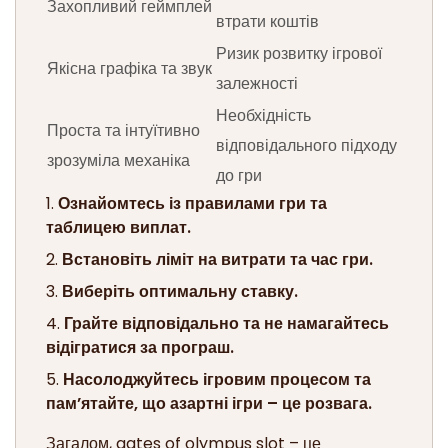
Захопливий геймплей
втрати коштів
Ризик розвитку ігрової
Якісна графіка та звук
залежності
Необхідність
Проста та інтуїтивно
відповідального підходу
зрозуміла механіка
до гри
Ознайомтесь із правилами гри та
таблицею виплат.
Встановіть ліміт на витрати та час гри.
Виберіть оптимальну ставку.
Грайте відповідально та не намагайтесь
відігратися за програш.
Насолоджуйтесь ігровим процесом та
пам’ятайте, що азартні ігри – це розвага.
Загалом, gates of olympus slot – це