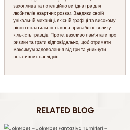
захоплива та потенційно вигідна гра для
любителів азартних розваг. Завдяки своїй
унікальній механіці, якісній графіці та високому
рівню волатильності, вона приваблює велику
кількість гравців. Проте, важливо пам’ятати про
ризики та грати відповідально, щоб отримати
максимум задоволення від гри та уникнути
негативних наслідків.
RELATED BLOG