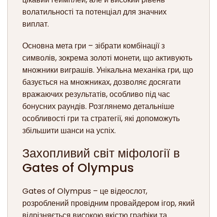
волатильності та потенціал для значних
виплат.
Основна мета гри – зібрати комбінації з
символів, зокрема золоті монети, що активують
множники виграшів. Унікальна механіка гри, що
базується на множниках, дозволяє досягати
вражаючих результатів, особливо під час
бонусних раундів. Розглянемо детальніше
особливості гри та стратегії, які допоможуть
збільшити шанси на успіх.
Захопливий світ міфології в
Gates of Olympus
Gates of Olympus – це відеослот,
розроблений провідним провайдером ігор, який
відрізняється високою якістю графіки та