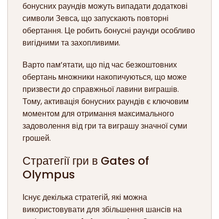
бонусних раундів можуть випадати додаткові
символи Зевса, що запускають повторні
обертання. Це робить бонусні раунди особливо
вигідними та захопливими.
Варто пам’ятати, що під час безкоштовних
обертань множники накопичуються, що може
призвести до справжньої лавини виграшів.
Тому, активація бонусних раундів є ключовим
моментом для отримання максимального
задоволення від гри та виграшу значної суми
грошей.
Стратегії гри в Gates of
Olympus
Існує декілька стратегій, які можна
використовувати для збільшення шансів на