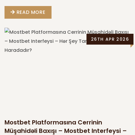
READ MORE
26TH APR 2026
Mostbet Platformasına Cerrinin
Müşahidəli Baxışı – Mostbet Interfeysi –