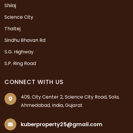
Shilaj
Science City
Thaltej
Sindhu Bhavan Rd
S.G. Highway
S.P. Ring Road
CONNECT WITH US
409, City Center 2, Science City Road, Sola,
Ahmedabad, India, Gujarat
kuberproperty25@gmail.com