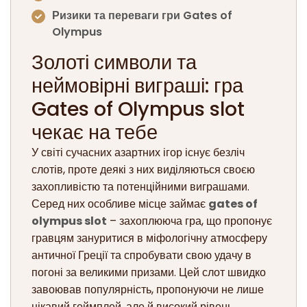
Ризики та переваги гри Gates of
Olympus
Золоті символи та
неймовірні виграші: гра
Gates of Olympus slot
чекає на тебе
У світі сучасних азартних ігор існує безліч
слотів, проте деякі з них виділяються своєю
захопливістю та потенційними виграшами.
Серед них особливе місце займає
gates of
olympus slot
– захоплююча гра, що пропонує
гравцям зануритися в міфологічну атмосферу
античної Греції та спробувати свою удачу в
погоні за великими призами. Цей слот швидко
завоював популярність, пропонуючи не лише
цікавий геймплей, але й високий рівень