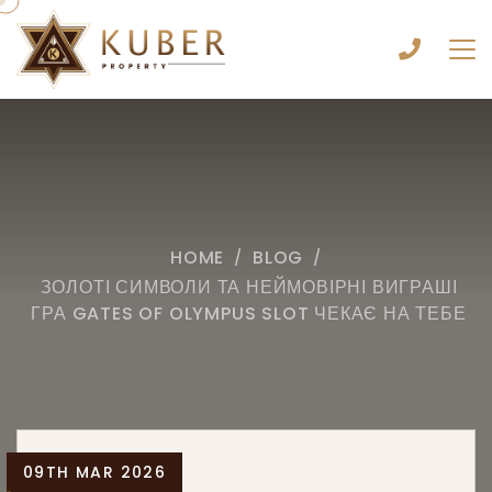
HOME
BLOG
/
/
ЗОЛОТІ СИМВОЛИ ТА НЕЙМОВІРНІ ВИГРАШІ
ГРА GATES OF OLYMPUS SLOT ЧЕКАЄ НА ТЕБЕ
09TH MAR 2026