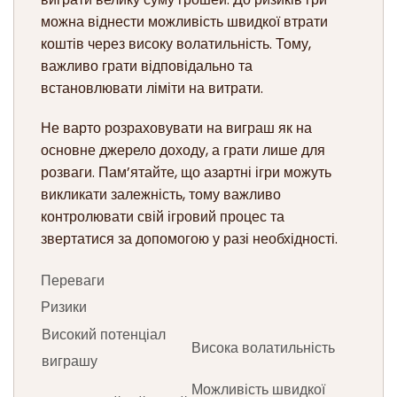
можна віднести можливість швидкої втрати
коштів через високу волатильність. Тому,
важливо грати відповідально та
встановлювати ліміти на витрати.
Не варто розраховувати на виграш як на
основне джерело доходу, а грати лише для
розваги. Пам’ятайте, що азартні ігри можуть
викликати залежність, тому важливо
контролювати свій ігровий процес та
звертатися за допомогою у разі необхідності.
Переваги
Ризики
Високий потенціал
Висока волатильність
виграшу
Можливість швидкої