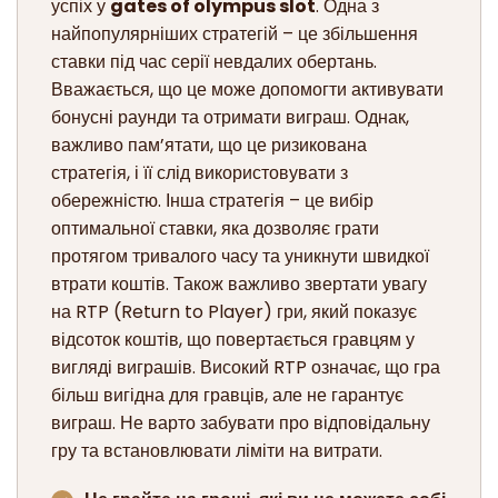
успіх у
gates of olympus slot
. Одна з
найпопулярніших стратегій – це збільшення
ставки під час серії невдалих обертань.
Вважається, що це може допомогти активувати
бонусні раунди та отримати виграш. Однак,
важливо пам’ятати, що це ризикована
стратегія, і її слід використовувати з
обережністю. Інша стратегія – це вибір
оптимальної ставки, яка дозволяє грати
протягом тривалого часу та уникнути швидкої
втрати коштів. Також важливо звертати увагу
на RTP (Return to Player) гри, який показує
відсоток коштів, що повертається гравцям у
вигляді виграшів. Високий RTP означає, що гра
більш вигідна для гравців, але не гарантує
виграш. Не варто забувати про відповідальну
гру та встановлювати ліміти на витрати.